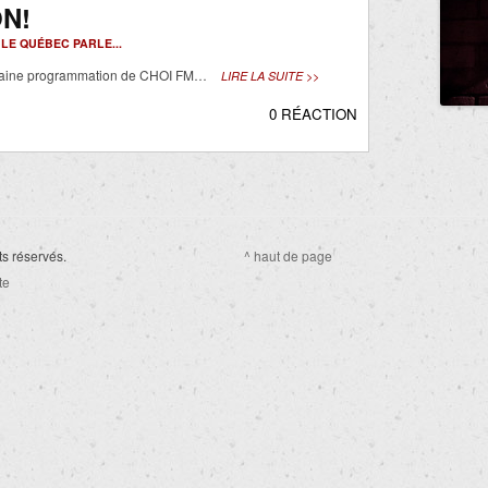
ON!
-
LE QUÉBEC PARLE...
chaine programmation de CHOI FM…
LIRE LA SUITE >>
0 RÉACTION
ts réservés.
^ haut de page
te