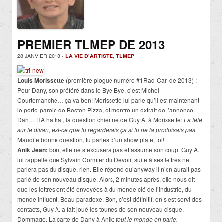
PREMIER TLMEP DE 2013
28 JANVIER 2013 -
LA VIE D'ARTISTE
,
TLMEP
Louis Morissette
(première plogue numéro #1Rad-Can de 2013) :
Pour Dany, son préféré dans le Bye Bye, c’est Michel
Courtemanche… ça va ben! Morissette lui parle qu’il est maintenant
le porte-parole de Boston Pizza, et montre un extrait de l’annonce.
Dah… HA ha ha , la question chienne de Guy A. à Morissette:
La télé
sur le divan, est-ce que tu regarderais ça si tu ne la produisais pas.
Maudite bonne question, tu parles d’un show plate, toi!
Anik Jean:
bon, elle ne s’excusera pas et assume son coup. Guy A.
lui rappelle que Sylvain Cormier du Devoir, suite à ses lettres ne
parlera pas du disque, rien. Elle répond qu’anyway il n’en aurait pas
parlé de son nouveau disque. Alors, 2 minutes après, elle nous dit
que les lettres ont été envoyées à du monde clé de l’industrie, du
monde influent. Beau paradoxe. Bon, c’est définitif, on s’est servi des
contacts, Guy A. a fait joué les tounes de son nouveau disque.
Dommage. La carte de Dany à Anik:
tout le monde en parle,