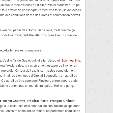
? Oh que le mec n’a pas l’air d’aimer Wajdi Mouawad; un peu
:
faut arrêter de penser que l’art est une faiseuse de leçons
!
s parle des conditions de vie des Roms et comment on devrait
 pour venir ici parler des Roms. Tiens tiens, c’est comme ça
s pour être invité, faut être têteux ou bien être un chum de
le,cette femme est courageuse!
, c’est le fils de Guy A. qui lui a fait découvrir
Epicmealtime
.
ora l’exploratrice, tu vas sûrement essayer de l’inviter en
 trop drôle. On leur doit ça, ils sont restés complètement
ent l’air de s’en foutre d’être là! Suggestion: on aurait pu
n? Ça aurait pu être comique! Plusieurs chroniqueurs étaient
éal ne parlent pas un mot de français… Heille la gang,
f
,
Michel Charette
,
Frédéric Pierre
,
François Chénier
e a la casquette et le chandail de son truc de voltige dans
 qui veulent faire semblant de tomber en parachute et qui sorte