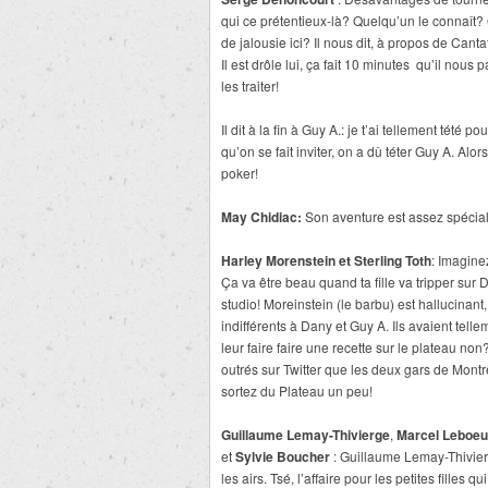
qui ce prétentieux-là? Quelqu’un le connaît
de jalousie ici? Il nous dit, à propos de Cantat
Il est drôle lui, ça fait 10 minutes qu’il nou
les traiter!
Il dit à la fin à Guy A.: je t’ai tellement tété
qu’on se fait inviter, on a dû téter Guy A. Alor
poker!
May Chidiac:
Son aventure est assez spécia
Harley Morenstein et Sterling Toth
: Imaginez
Ça va être beau quand ta fille va tripper sur D
studio! Moreinstein (le barbu) est hallucinant,
indifférents à Dany et Guy A. Ils avaient tellem
leur faire faire une recette sur le plateau no
outrés sur Twitter que les deux gars de Montr
sortez du Plateau un peu!
Guillaume Lemay-Thivierge
,
Marcel Leboeu
et
Sylvie Boucher
: Guillaume Lemay-Thivierg
les airs. Tsé, l’affaire pour les petites filles