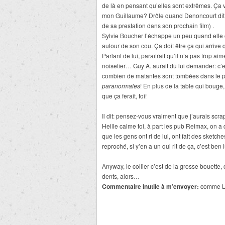
de là en pensant qu’elles sont extrêmes. Ça v
mon Guillaume? Drôle quand Denoncourt dit 
de sa prestation dans son prochain film) .
Sylvie Boucher l’échappe un peu quand elle c
autour de son cou. Ça doit être ça qui arrive
Parlant de lui, paraîtrait qu’il n’a pas trop aim
noisetier… Guy A. aurait dû lui demander: c’es
combien de matantes sont tombées dans le pa
paranormales
! En plus de la table qui bouge,
que ça ferait, toi!
Il dit: pensez-vous vraiment que j’aurais scra
Heille calme toi, à part les pub Reimax, on a de
que les gens ont ri de lui, ont fait des sketches
reproché, si y’en a un qui rit de ça, c’est ben l
Anyway, le collier c’est de la grosse bouett
dents, alors…
Commentaire inutile à m’envoyer:
comme Leb