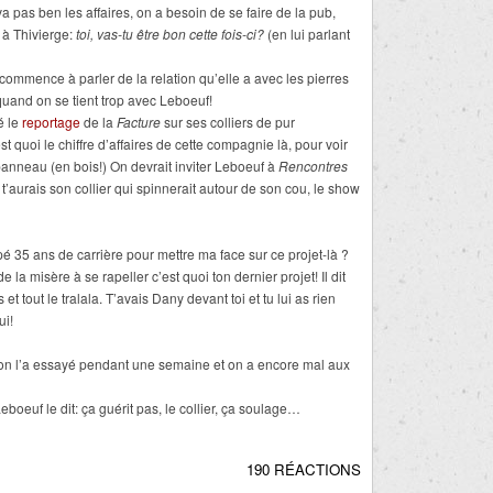
a pas ben les affaires, on a besoin de se faire de la pub,
à Thivierge:
toi, vas-tu être bon cette fois-ci?
(en lui parlant
ommence à parler de la relation qu’elle a avec les pierres
 quand on se tient trop avec Leboeuf!
é le
reportage
de la
Facture
sur ses colliers de pur
t quoi le chiffre d’affaires de cette compagnie là, pour voir
nneau (en bois!) On devrait inviter Leboeuf à
Rencontres
 t’aurais son collier qui spinnerait autour de son cou, le show
pé 35 ans de carrière pour mettre ma face sur ce projet-là ?
 la misère à se rapeller c’est quoi ton dernier projet! Il dit
 et tout le tralala. T’avais Dany devant toi et tu lui as rien
ui!
e, on l’a essayé pendant une semaine et on a encore mal aux
oeuf le dit: ça guérit pas, le collier, ça soulage…
190 RÉACTIONS