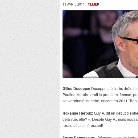
11 AVRIL 2011 -
TLMEP
Gilles Duceppe:
Duceppe a été très drôle hier
Pauline Marois serait la première femme, prem
souveraineté, hehehe, encore en 2011! Trop 
Roxanne Héroux
: Guy A. dit en début d’entr
déjà vue, elle? ». Désolé Guy A., mais nous o
reste, c’était intéressant!
Serge Denoncourt
: Désavantages de tourner 