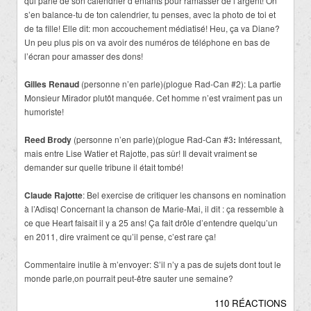
qui parle de son calendrier d’enfants pour ramasser de l’argent! On
s’en balance-tu de ton calendrier, tu penses, avec la photo de toi et
de ta fille! Elle dit: mon accouchement médiatisé! Heu, ça va Diane?
Un peu plus pis on va avoir des numéros de téléphone en bas de
l’écran pour amasser des dons!
Gilles Renaud
(personne n’en parle)(plogue Rad-Can #2): La partie
Monsieur Mirador plutôt manquée. Cet homme n’est vraiment pas un
humoriste!
Reed Brody
(personne n’en parle)(plogue Rad-Can #3
:
Intéressant,
mais entre Lise Watier et Rajotte, pas sûr! Il devait vraiment se
demander sur quelle tribune il était tombé!
Claude Rajotte
: Bel exercise de critiquer les chansons en nomination
à l’Adisq! Concernant la chanson de Marie-Mai, il dit : ça ressemble à
ce que Heart faisait il y a 25 ans! Ça fait drôle d’entendre quelqu’un
en 2011, dire vraiment ce qu’il pense, c’est rare ça!
Commentaire inutile à m’envoyer: S’il n’y a pas de sujets dont tout le
monde parle,on pourrait peut-être sauter une semaine?
110 RÉACTIONS