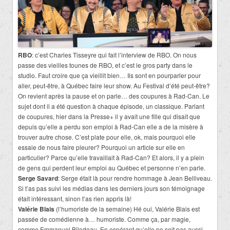
RBO
: c’est Charles Tisseyre qui fait l’interview de RBO. On nous
passe des vieilles tounes de RBO, et c’est le gros party dans le
studio. Faut croire que ça vieillit bien… Ils sont en pourparler pour
aller, peut-être, à Québec faire leur show. Au Festival d’été peut-être?
On revient après la pause et on parle… des coupures à Rad-Can. Le
sujet dont il a été question à chaque épisode, un classique. Parlant
de coupures, hier dans la Presse+ il y avait une fille qui disait que
depuis qu’elle a perdu son emploi à Rad-Can elle a de la misère à
trouver autre chose. C’est plate pour elle, ok, mais pourquoi elle
essaie de nous faire pleurer? Pourquoi un article sur elle en
particulier? Parce qu’elle travaillait à Rad-Can? Et alors, il y a plein
de gens qui perdent leur emploi au Québec et personne n’en parle.
Serge Savard
: Serge était là pour rendre hommage à Jean Belliveau.
Si t’as pas suivi les médias dans les derniers jours son témoignage
était intéressant, sinon t’as rien appris là!
Valérie Blais
(l’humoriste de la semaine) Hé oui, Valérie Blais est
passée de comédienne à… humoriste. Comme ça, par magie,
comme Emmanuel Bilodeau. En espérant qu’elle ne soit pas aussi