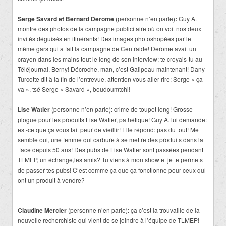
Serge Savard et Bernard Derome
(personne n’en parle)
:
Guy A.
montre des photos de la campagne publicitaire où on voit nos deux
invités déguisés en itinérants! Des images photoshopées par le
même gars qui a fait la campagne de Centraide! Derome avait un
crayon dans les mains tout le long de son interview; te croyais-tu au
Téléjournal, Berny! Décroche, man, c’est Galipeau maintenant! Dany
Turcotte dit à la fin de l’entrevue, attention vous aller rire: Serge « ça
va », tsé Serge « Savard », boudoumtchi!
Lise Watier
(personne n’en parle): crime de toupet long! Grosse
plogue pour les produits Lise Watier, pathétique! Guy A. lui demande:
est-ce que ça vous fait peur de vieillir! Elle répond: pas du tout! Me
semble oui, une femme qui carbure à se mettre des produits dans la
face depuis 50 ans! Des pubs de Lise Watier sont passées pendant
TLMEP, un échange,les amis? Tu viens à mon show et je te permets
de passer tes pubs! C’est comme ça que ça fonctionne pour ceux qui
ont un produit à vendre?
Claudine Mercier
(personne n’en parle): ça c’est la trouvaille de la
nouvelle recherchiste qui vient de se joindre à l’équipe de TLMEP!