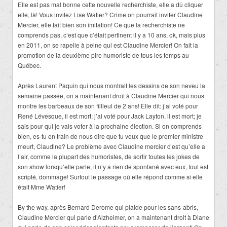
Elle est pas mal bonne cette nouvelle recherchiste, elle a dû cliquer
elle, là! Vous invitez Lise Watier? Crime on pourrait inviter Claudine
Mercier, elle fait bien son imitation! Ce que la recherchiste ne
comprends pas, c’est que c’était pertinent il y a 10 ans, ok, mais plus
en 2011, on se rapelle à peine qui est Claudine Mercier! On fait la
promotion de la deuxième pire humoriste de tous les temps au
Québec.
Après Laurent Paquin qui nous montrait les dessins de son neveu la
semaine passée, on a maintenant droit à Claudine Mercier qui nous
montre les barbeaux de son fillleul de 2 ans! Elle dit: j’ai voté pour
René Lévesque, il est mort; j’ai voté pour Jack Layton, il est mort; je
sais pour qui je vais voter à la prochaine élection. Si on comprends
bien, es-tu en train de nous dire que tu veux que le premier ministre
meurt, Claudine? Le problème avec Claudine mercier c’est qu’elle a
l’air, comme la plupart des humoristes, de sortir toutes les jokes de
son show lorsqu’elle parle, il n’y a rien de spontané avec eux, tout est
scripté, dommage! Surtout le passage où elle répond comme si elle
était Mme Watier!
By the way, après Bernard Derome qui plaide pour les sans-abris,
Claudine Mercier qui parle d’Alzheimer, on a maintenant droit à Diane