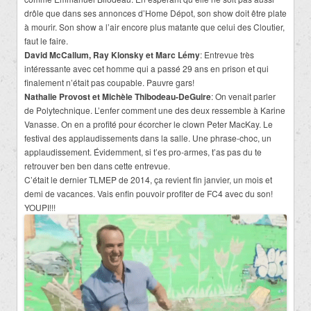
drôle que dans ses annonces d’Home Dépot, son show doit être plate
à mourir. Son show a l’air encore plus matante que celui des Cloutier,
faut le faire.
David McCallum, Ray Klonsky et Marc Lémy
: Entrevue très
intéressante avec cet homme qui a passé 29 ans en prison et qui
finalement n’était pas coupable. Pauvre gars!
Nathalie Provost et Michèle Thibodeau-DeGuire
: On venait parler
de Polytechnique. L’enfer comment une des deux ressemble à Karine
Vanasse. On en a profité pour écorcher le clown Peter MacKay. Le
festival des applaudissements dans la salle. Une phrase-choc, un
applaudissement. Évidemment, si t’es pro-armes, t’as pas du te
retrouver ben ben dans cette entrevue.
C’était le dernier TLMEP de 2014, ça revient fin janvier, un mois et
demi de vacances. Vais enfin pouvoir profiter de FC4 avec du son!
YOUPI!!!