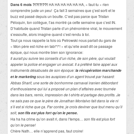
Dans 6 mois ?!?!?!??!
HA HA HA HA HA HA, « faut-tu » rien
comprendre juste un peu! Ça fait 3 semaines que ç’est sorti et le
buzz est passé depuis un boutte. C’est pas parce que Tristan
Péloquin, ton collègue, t’as montré ça cette semaine que c’est IN.
D’habitude quand Tristan parle d’un phénomène viral, le mouvement
s’essoufle, alors imagine quand c’est rendu à toi.
Tout ça nous rappelle la fois où Petrowski nous parlait du gars de
« Mon père est riche en tab!*!*! » et qu’elle avait dit ce passage
épique, qui nous montre bien son ignorance:
Il aurait pu suivre les conseils d’un riche, de son père, qui voulait
appeler la police et engager un avocat. Il a préféré faire appel aux
instruments désabusés de son époque:
la récupération marchande
sous les auspices d’un agent trouvé par hasard:
et le marketing
Abbas Sharif, une sorte de bonhomme carnaval iranien débordant
d’enthousiasme qui lui a proposé un plan d’affaires avec tournée
dans les bars, remix, impression de t-shirts et partage des profits. Je
ne sais pas ce que le père de Jonathan Montalvo fait dans la vie ni
s’il est si riche que ça. Par contre, je crois deviner que tout menu qu’il
soit,
son fils est plus fort qu’on le pense.
Ha ha ha crime qu’on avait ri, dans l’temps…
son fils est plus fort
qu’on le pense!
Chère Nath… elle n’apprend pas, faut croire!