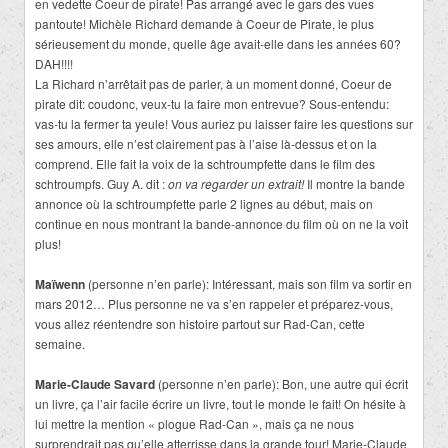
en vedette Coeur de pirate! Pas arrangé avec le gars des vues
pantoute! Michèle Richard demande à Coeur de Pirate, le plus
sérieusement du monde, quelle âge avait-elle dans les années 60?
DAH!!!!
La Richard n’arrêtait pas de parler, à un moment donné, Coeur de
pirate dit: coudonc, veux-tu la faire mon entrevue? Sous-entendu:
vas-tu la fermer ta yeule! Vous auriez pu laisser faire les questions sur
ses amours, elle n’est clairement pas à l’aise là-dessus et on la
comprend. Elle fait la voix de la schtroumpfette dans le film des
schtroumpfs. Guy A. dit :
on va regarder un extrait!
Il montre la bande
annonce où la schtroumpfette parle 2 lignes au début, mais on
continue en nous montrant la bande-annonce du film où on ne la voit
plus!
Maïwenn
(personne n’en parle): Intéressant, mais son film va sortir en
mars 2012… Plus personne ne va s’en rappeler et préparez-vous,
vous allez réentendre son histoire partout sur Rad-Can, cette
semaine.
Marie-Claude Savard
(personne n’en parle): Bon, une autre qui écrit
un livre, ça l’air facile écrire un livre, tout le monde le fait! On hésite à
lui mettre la mention « plogue Rad-Can », mais ça ne nous
surprendrait pas qu’elle atterrisse dans la grande tour! Marie-Claude