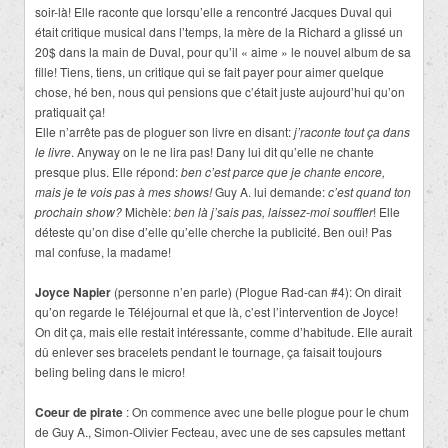
soir-là! Elle raconte que lorsqu’elle a rencontré Jacques Duval qui
était critique musical dans l’temps, la mère de la Richard a glissé un
20$ dans la main de Duval, pour qu’il « aime » le nouvel album de sa
fille! Tiens, tiens, un critique qui se fait payer pour aimer quelque
chose, hé ben, nous qui pensions que c’était juste aujourd’hui qu’on
pratiquait ça!
Elle n’arrête pas de ploguer son livre en disant:
j’raconte tout ça dans
le livre
. Anyway on le ne lira pas! Dany lui dit qu’elle ne chante
presque plus. Elle répond:
ben c’est parce que je chante encore,
mais je te vois pas à mes shows!
Guy A. lui demande:
c’est quand ton
prochain show?
Michèle:
ben là j’sais pas, laissez-moi souffler
! Elle
déteste qu’on dise d’elle qu’elle cherche la publicité. Ben oui! Pas
mal confuse, la madame!
Joyce Napier
(personne n’en parle) (Plogue Rad-can #4): On dirait
qu’on regarde le Téléjournal et que là, c’est l’intervention de Joyce!
On dit ça, mais elle restait intéressante, comme d’habitude. Elle aurait
dû enlever ses bracelets pendant le tournage, ça faisait toujours
beling beling dans le micro!
Coeur de pirate
: On commence avec une belle plogue pour le chum
de Guy A., Simon-Olivier Fecteau, avec une de ses capsules mettant