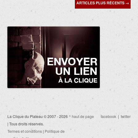
Navigation
ARTICLES PLUS RÉCENTS
→
des
articles
La Clique du Plateau © 2007 - 2026
^ haut de page
facebook
|
twitter
| Tous droits réservés.
Termes et conditions
|
Politique de