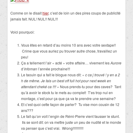
Comme on le disait
hier
, c’est de loin un des pires coups de publicité
jamais fait. NUL! NUL!! NUL!!!
Voici pourquoi:
Vous êtes en retard d’au moins 10 ans avec votre sextape!!
Crime que vous auriez pu trouver autre chose, travaillez un
peu!
Ça a tellement l’air « acté » votre affaire… vivement les
Aurore
d’
Infoman
l’année prochaine!!!
Le taouin qui a fait le blogue nous dit: «
c ca j trouvé ! y en a 2
h de même. Je fais un best off full hot pour next week en
attendant cheké ca !!!! »
Nous prends-tu pour des caves? Tant
qu’à avoir le stock tu le mets au complet! T’es trop nul en
montage, c’est pour ça que ça va te prendre une semaine?
Et c’est quoi cette façon de parler? Tu vise mon cousin de 12
ans???
Le fait qu’on voit l’engin de Rémi-Pierre vient fausser le stunt.
Ils se sont dit: on va mettre juste un peu de nudité et le monde
va penser que c’est vrai. Wrong!!!!!!!!!!!!