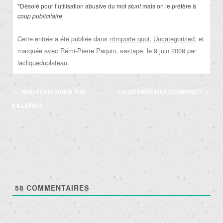
*Désolé pour l’utilisation abusive du mot
stunt
mais on le préfère à
coup publicitaire.
Cette entrée a été publiée dans
n'importe quoi
,
Uncategorized
, et
marquée avec
Rémi-Pierre Paquin
,
sextape
, le
9 juin 2009
par
lacliqueduplateau
.
Navigation
←
NOUVEAU VIDÉO THE
LA GUERRE DES CLOWNS!!!
→
des
KILLERS!!!
articles
58
COMMENTAIRES