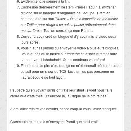
Évidemment, le sourire à la fin.
L’adhésion dernièrement de Rémi-Pierre Paquin à
Twitter
en
dit long sur le manque d’originalité de l’équipe. Premier
commentaire sur son
Twitter
: «
On m’a conseillé de me mettre
sur Twitter pour réagir à ce qui se passe présentement dans
ma carrière. »
Tout un conseil ça mon Rémi…
L’erreur d’avoir créé un blogue et d’y avoir mis le vidéo deux
jours après.
Vous n’auriez jamais dû envoyer le vidéo à plusieurs blogues.
Vous auriez dû le mettre sur
Youtube
et laisser le temps faire
son oeuvre. Hahahahah! Quels amateurs vous êtes!
Finalement, le pire c’est que ça ne m’étonnerait même pas que
ce soit pour un show de TQS, fac stunt ou pas personne ne
l’aurait écouté de tout façon.
Peut-être qu’en voyant qu’ils ont raté leur stunt ils vont nous faire
croire que c’était vrai. Et encore là, la Clique ne le croira pas…
Alors, allez refaire vos devoirs, car ce coup-là vous l’avez manqué!!!!
Commentaire inutile à m’envoyer: Paraît que c’est vrai!!!