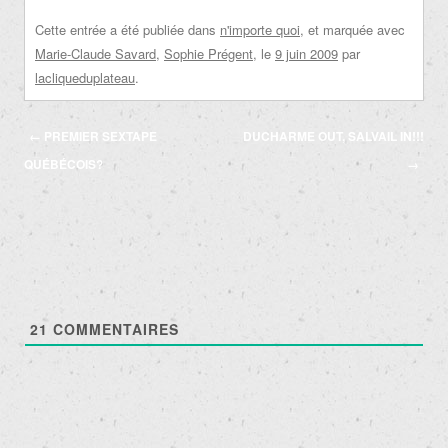
Cette entrée a été publiée dans
n'importe quoi
, et marquée avec
Marie-Claude Savard
,
Sophie Prégent
, le
9 juin 2009
par
lacliqueduplateau
.
Navigation
←
PREMIER SEXTAPE
DUCHARME OUT, SALVAIL IN!!!
des
QUÉBÉCOIS?
→
articles
21
COMMENTAIRES