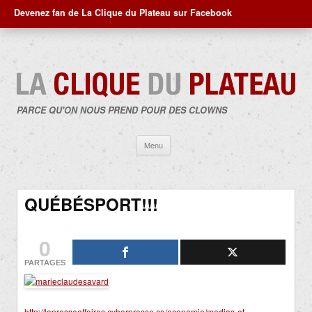
Devenez fan de La Clique du Plateau sur Facebook
PARCE QU'ON NOUS PREND POUR DES CLOWNS
Aller
Menu
au
contenu
QUÉBÉSPORT!!!
0
PARTAGES
http://lapresseaffaires.cyberpresse.ca/economie/medias-et-