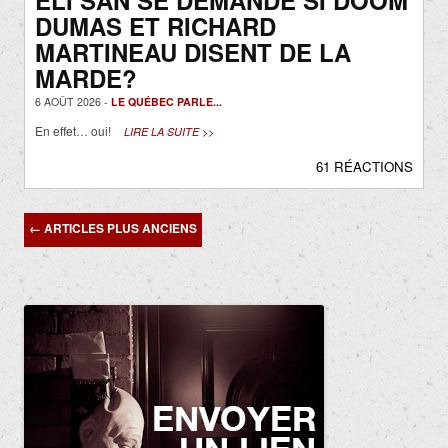
ELI SAN SE DEMANDE SI DOOM
DUMAS ET RICHARD
MARTINEAU DISENT DE LA
MARDE?
6 AOÛT 2026 -
LE QUÉBEC PARLE...
En effet… oui!
LIRE LA SUITE >>
61 RÉACTIONS
Navigation
←
ARTICLES PLUS ANCIENS
des
articles