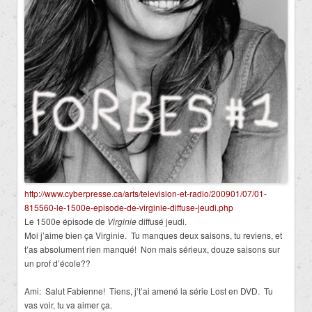
http://www.cyberpresse.ca/arts/television-et-radio/200901/07/01-
815560-le-1500e-episode-de-virginie-diffuse-jeudi.php
Le 1500e épisode de
Virginie
diffusé jeudi.
Moi j’aime bien ça Virginie. Tu manques deux saisons, tu reviens, et
t’as absolument rien manqué! Non mais sérieux, douze saisons sur
un prof d’école??
Ami: Salut Fabienne! Tiens, j’t’ai amené la série Lost en DVD. Tu
vas voir, tu va aimer ça.