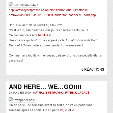
http://www.cyberpresse.ca/opinions/chroniqueurs/nathalie-
petrowski/200902/28/01-832091-anderson-cooper-du-nord.php
Bon, elle vient de se réveiller, elle????
C’est le fun, elle n’est pas trois jours en retard pantoute…!
On commence à être
habitués!
Une chance qu’ils n’ont pas appelé ça le
Tonight show with Mario
Dumont
!!! On en parlerait bien pendant une semaine!!!
Commentaire inutile à m’envoyer: Laisse-lui une chance, elle était en
vacances!!!
6 RÉACTIONS
AND HERE… WE…GO!!!!
28 JANVIER 2009 -
NATHALIE PETROVSKI
,
PATRICK LAGACÉ
On en parle une semaine avant sa sortie, on va en parler une
semaine après sa sortie. On en parle
ici
,
ici
et
ici
.