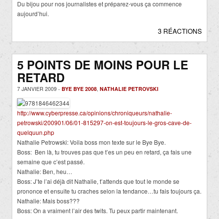
Du bijou pour nos journalistes et préparez-vous ça commence
aujourd’hui.
3 RÉACTIONS
5 POINTS DE MOINS POUR LE
RETARD
7 JANVIER 2009 -
BYE BYE 2008
,
NATHALIE PETROVSKI
http://www.cyberpresse.ca/opinions/chroniqueurs/nathalie-
petrowski/200901/06/01-815297-on-est-toujours-le-gros-cave-de-
quelquun.php
Nathalie Petrowski: Voila boss mon texte sur le Bye Bye.
Boss: Ben là, tu trouves pas que t’es un peu en retard, ça fais une
semaine que c’est passé.
Nathalie: Ben, heu…
Boss: J’te l’ai déjà dit Nathalie, t’attends que tout le monde se
prononce et ensuite tu craches selon la tendance…tu fais toujours ça.
Nathalie: Mais boss???
Boss: On a vraiment l’air des twits. Tu peux partir maintenant.