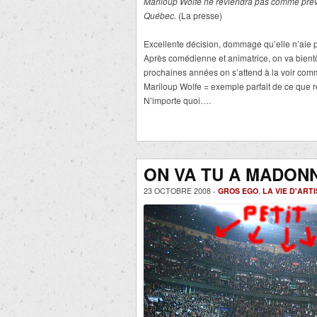
Mariloup Wolfe ne reviendra pas comme prév
Québec.
(La presse)
Excellente décision, dommage qu’elle n’aie p
Après comédienne et animatrice, on va bientôt
prochaines années on s’attend à la voir com
Mariloup Wolfe = exemple parfait de ce que r
N’importe quoi….
ON VA TU A MADONN
23 OCTOBRE 2008 -
GROS EGO
,
LA VIE D'ART