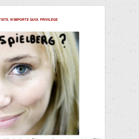
TISTE
,
N'IMPORTE QUOI
,
PRIVILÈGE