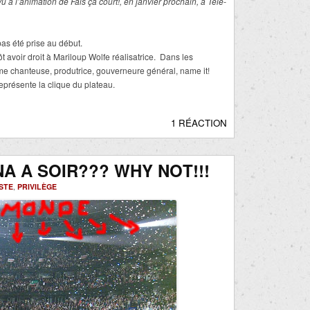
u à l’animation de
Fais ça court!
, en janvier prochain, à Télé-
as été prise au début.
 avoir droit à Mariloup Wolfe réalisatrice. Dans les
me chanteuse, produtrice, gouverneure général, name it!
eprésente la clique du plateau.
1 RÉACTION
A A SOIR??? WHY NOT!!!
ISTE
,
PRIVILÈGE