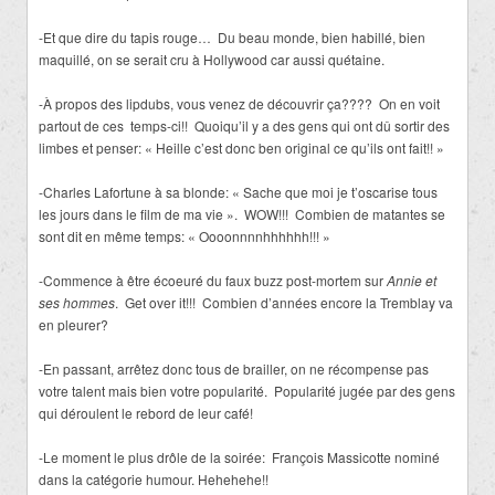
-Et que dire du tapis rouge… Du beau monde, bien habillé, bien
maquillé, on se serait cru à Hollywood car aussi quétaine.
-À propos des lipdubs, vous venez de découvrir ça???? On en voit
partout de ces temps-ci!! Quoiqu’il y a des gens qui ont dû sortir des
limbes et penser: « Heille c’est donc ben original ce qu’ils ont fait!! »
-Charles Lafortune à sa blonde: « Sache que moi je t’oscarise tous
les jours dans le film de ma vie ». WOW!!! Combien de matantes se
sont dit en même temps: « Oooonnnnhhhhhh!!! »
-Commence à être écoeuré du faux buzz post-mortem sur
Annie et
ses hommes
. Get over it!!! Combien d’années encore la Tremblay va
en pleurer?
-En passant, arrêtez donc tous de brailler, on ne récompense pas
votre talent mais bien votre popularité. Popularité jugée par des gens
qui déroulent le rebord de leur café!
-Le moment le plus drôle de la soirée: François Massicotte nominé
dans la catégorie humour. Hehehehe!!