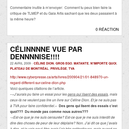
Commentaire inutile à m’envoyer: Comment tu peux bien faire la
critique de TLMEP et du Gala Artis sachant que les deux passaient à
la même heure?
0 RÉACTION
CÉLINNNNE VUE PAR
DENNNNISE!!!!
22 AVRIL 2009 -
CÉLINE DION
,
GROS EGO
,
MATANTE
,
N'IMPORTE QUOI
,
PLATEAU DE MONTRÉAL
,
PRIVILÈGE
,
TVA
http://www.cyberpresse.ca/arts/livres/200904/21/01-848970-un-
regard-different-sur-celine-dion.php
Voici quelques citations de l’article.
–
«J’aurais pu faire un essai pour les
gens qui lisent des essais
, mais
ceux-là ne veulent pas lire un livre sur Céline Dion. Et je ne suis pas
à TVA pour faire confidentiel.»
Des gens qui lisent des essais c’est
quoi??? Du monde pas comme nous autres???
-«Est-ce que je me suis censurée? Est-ce que je me suis interdit de
dire des choses de peur de leur déplaire? Non. J’ai dit ce que j’avais
à dire, et je vais peut-être avoir l’air très
prétentieuse
, mais quand on