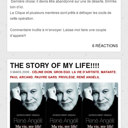
Dernière chose: il devra être abandonné sur une île déserte, trrrrrrès
loin d’ici.
La Clique et plusieurs membres sont prêts à défrayer les coûts de
cette opération.
Commentaire inutile à m’envoyer: Laisse-moi faire une couple
d’appels!!!
6 RÉACTIONS
THE STORY OF MY LIFE!!!!
3 MARS 2009 -
CÉLINE DION
,
GROS EGO
,
LA VIE D'ARTISTE
,
MATANTE
,
PAUL ARCAND
,
PAUVRE GARS
,
PRIVILÈGE
,
RENÉ ANGÉLIL