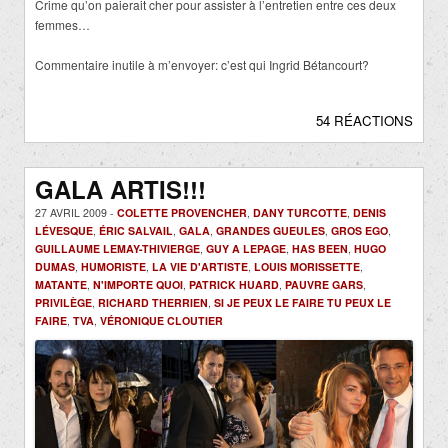
Crime qu’on paierait cher pour assister à l’entretien entre ces deux
femmes…
Commentaire inutile à m’envoyer: c’est qui Ingrid Bétancourt?
54 RÉACTIONS
GALA ARTIS!!!
27 AVRIL 2009 -
COLETTE PROVENCHER
,
DANY TURCOTTE
,
DENIS
LÉVESQUE
,
ÉRIC SALVAIL
,
GALA
,
GRANDES GUEULES
,
GROS EGO
,
GUILLAUME LEMAY-THIVIERGE
,
GUY A LEPAGE
,
HAS BEEN
,
HUGO
DUMAS
,
HUMORISTE
,
LA VIE D'ARTISTE
,
LOUIS MORISSETTE
,
MATANTE
,
N'IMPORTE QUOI
,
PATRICK HUARD
,
PAUVRE GARS
,
PRIVILÈGE
,
RICHARD THERRIEN
,
SI JE PEUX LE FAIRE TU PEUX LE
FAIRE
,
TVA
,
VÉRONIQUE CLOUTIER