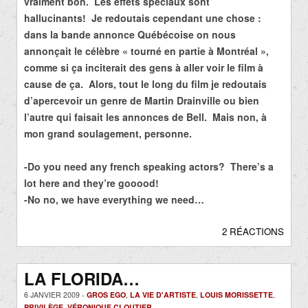
vraiment bon. Les effets spéciaux sont
hallucinants! Je redoutais cependant une chose :
dans la bande annonce Québécoise on nous
annonçait le célèbre « tourné en partie à Montréal »,
comme si ça inciterait des gens à aller voir le film à
cause de ça. Alors, tout le long du film je redoutais
d’apercevoir un genre de Martin Drainville ou bien
l’autre qui faisait les annonces de Bell.
Mais non, à
mon grand soulagement, personne.
-Do you need any french speaking actors? There’s a
lot here and they’re gooood!
-No no, we have everything we need…
2 RÉACTIONS
LA FLORIDA…
6 JANVIER 2009 -
GROS EGO
,
LA VIE D'ARTISTE
,
LOUIS MORISSETTE
,
PRIVILÈGE
,
VÉRONIQUE CLOUTIER