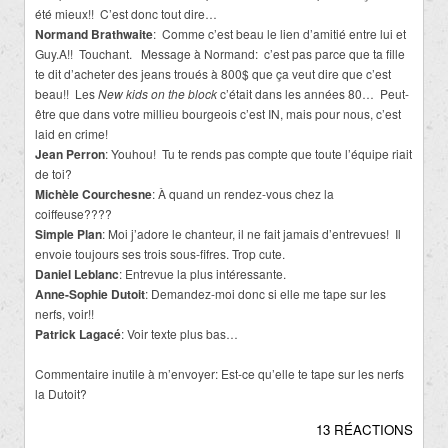
été mieux!! C’est donc tout dire…
Normand Brathwaite
: Comme c’est beau le lien d’amitié entre lui et
Guy.A!! Touchant. Message à Normand: c’est pas parce que ta fille
te dit d’acheter des jeans troués à 800$ que ça veut dire que c’est
beau!! Les
New kids on the block
c’était dans les années 80… Peut-
être que dans votre millieu bourgeois c’est IN, mais pour nous, c’est
laid en crime!
Jean Perron
: Youhou! Tu te rends pas compte que toute l’équipe riait
de toi?
Michèle Courchesne
: À quand un rendez-vous chez la
coiffeuse????
Simple Plan
: Moi j’adore le chanteur, il ne fait jamais d’entrevues! Il
envoie toujours ses trois sous-fifres. Trop cute.
Daniel Leblanc
: Entrevue la plus intéressante.
Anne-Sophie Dutoit
: Demandez-moi donc si elle me tape sur les
nerfs, voir!!
Patrick Lagacé
: Voir texte plus bas…
Commentaire inutile à m’envoyer: Est-ce qu’elle te tape sur les nerfs
la Dutoit?
13 RÉACTIONS