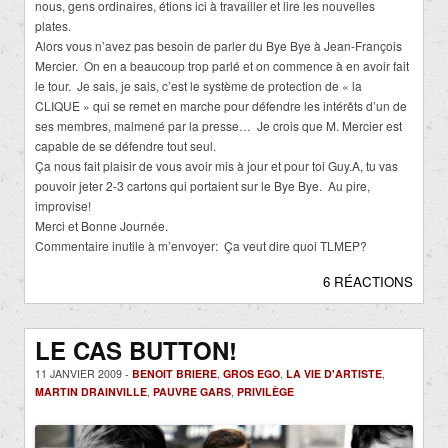
nous, gens ordinaires, étions ici à travailler et lire les nouvelles
plates.
Alors vous n’avez pas besoin de parler du Bye Bye à Jean-François
Mercier. On en a beaucoup trop parlé et on commence à en avoir fait
le tour. Je sais, je sais, c’est le système de protection de « la
CLIQUE » qui se remet en marche pour défendre les intérêts d’un de
ses membres, malmené par la presse… Je crois que M. Mercier est
capable de se défendre tout seul.
Ça nous fait plaisir de vous avoir mis à jour et pour toi Guy.A, tu vas
pouvoir jeter 2-3 cartons qui portaient sur le Bye Bye. Au pire,
improvise!
Merci et Bonne Journée.
Commentaire inutile à m’envoyer: Ça veut dire quoi TLMEP?
6 RÉACTIONS
LE CAS BUTTON!
11 JANVIER 2009 -
BENOIT BRIERE
,
GROS EGO
,
LA VIE D'ARTISTE
,
MARTIN DRAINVILLE
,
PAUVRE GARS
,
PRIVILÈGE