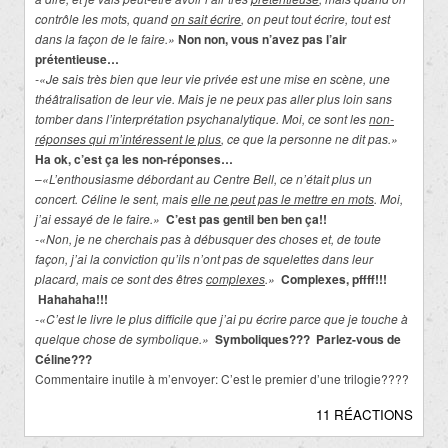
contrôle les mots, quand
on sait écrire
, on peut tout écrire, tout est
dans la façon de le faire.»
Non non, vous n’avez pas l’air
prétentieuse…
-«Je sais très bien que leur vie privée est une mise en scène, une
théâtralisation de leur vie. Mais je ne peux pas aller plus loin sans
tomber dans l’interprétation psychanalytique. Moi, ce sont les
non-
réponses qui m’intéressent le plus
, ce que la personne ne dit pas.»
Ha ok, c’est ça les non-réponses…
–
«L’enthousiasme débordant au Centre Bell, ce n’était plus un
concert. Céline le sent, mais
elle ne peut pas le mettre en mots
. Moi,
j’ai essayé de le faire.»
C’est pas gentil ben ben ça!!
-«Non, je ne cherchais pas à débusquer des choses et, de toute
façon, j’ai la conviction qu’ils n’ont pas de squelettes dans leur
placard, mais ce sont des êtres
complexes
.»
Complexes, pffff!!!
Hahahaha!!!
-«C’est le livre le plus difficile que j’ai pu écrire parce que je touche à
quelque chose de symbolique.»
Symboliques??? Parlez-vous de
Céline???
Commentaire inutile à m’envoyer: C’est le premier d’une trilogie????
11 RÉACTIONS