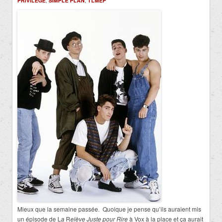
PRIVILÈGE
,
SIMPLE PLAN
,
TLMEP
Mieux que la semaine passée. Quoique je pense qu’ils auraient mis
un épisode de L
a
R
elève Juste pour Rire
à Vox à la place et ça aurait