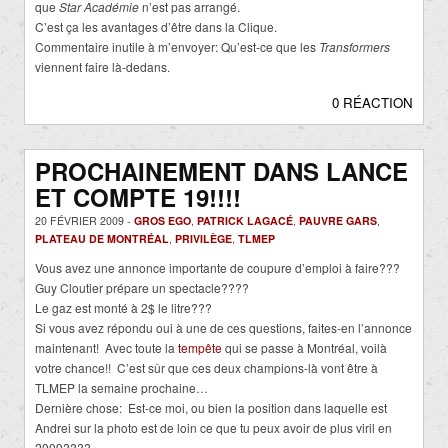
que
Star Académie
n’est pas arrangé.
C’est ça les avantages d’être dans la Clique.
Commentaire inutile à m’envoyer: Qu’est-ce que les
Transformers
viennent faire là-dedans.
0 RÉACTION
PROCHAINEMENT DANS LANCE
ET COMPTE 19!!!!
20 FÉVRIER 2009 -
GROS EGO
,
PATRICK LAGACÉ
,
PAUVRE GARS
,
PLATEAU DE MONTRÉAL
,
PRIVILÈGE
,
TLMEP
Vous avez une annonce importante de coupure d’emploi à faire???
Guy Cloutier prépare un spectacle????
Le gaz est monté à 2$ le litre???
Si vous avez répondu oui à une de ces questions, faites-en l’annonce
maintenant! Avec toute la
tempête
qui se passe à Montréal, voilà
votre chance!! C’est sûr que ces deux champions-là vont être à
TLMEP la semaine prochaine…
Dernière chose: Est-ce moi, ou bien la position dans laquelle est
Andrei sur la photo est de loin ce que tu peux avoir de plus viril en
2009????