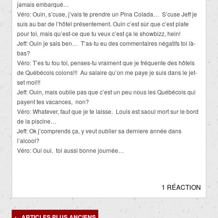
jamais embarqué…
Véro: Ouin, s’cuse, j’vais te prendre un Pina Colada… S’cuse Jeff je
suis au bar de l’hôtel présentement. Ouin c’est sûr que c’est plate
pour toi, mais qu’est-ce que tu veux c’est ça le showbizz, hein!
Jeff: Ouin je sais ben… T’as-tu eu des commentaires négatifs toi là-
bas?
Véro: T’es tu fou toi, penses-tu vraiment que je fréquente des hôtels
de Québécois colons!!! Au salaire qu’on me paye je suis dans le jet-
set moi!!!
Jeff: Ouin, mais oublie pas que c’est un peu nous les Québécois qui
payent tes vacances, non?
Véro: Whatever, faut que je te laisse. Louis est saoul mort sur le bord
de la piscine…
Jeff: Ok j’comprends ça, y veut oublier sa derniere année dans
l’alcool?
Véro: Oui oui, toi aussi bonne journée…
1 RÉACTION
Navigation
←
ARTICLES PLUS ANCIENS