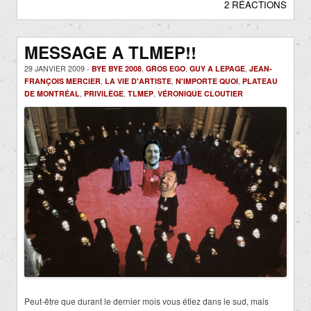
2 RÉACTIONS
MESSAGE A TLMEP!!
29 JANVIER 2009 -
BYE BYE 2008
,
GROS EGO
,
GUY A LEPAGE
,
JEAN-
FRANÇOIS MERCIER
,
LA VIE D'ARTISTE
,
N'IMPORTE QUOI
,
PLATEAU
DE MONTRÉAL
,
PRIVILÈGE
,
TLMEP
,
VÉRONIQUE CLOUTIER
Peut-être que durant le dernier mois vous étiez dans le sud, mais