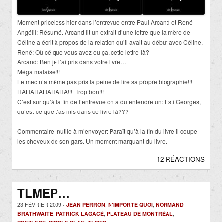
Moment priceless hier dans l’entrevue entre Paul Arcand et René
Angélil: Résumé. Arcand lit un extrait d’une lettre que la mère de
Céline a écrit à propos de la relation qu’il avait au début avec Céline.
René: Où cé que vous avez eu ça, cette lettre-là?
Arcand: Ben je l’ai pris dans votre livre…
Méga malaise!!!
Le mec n’a même pas pris la peine de lire sa propre biographie!!!
HAHAHAHAHAHA!!! Trop bon!!!
C’est sûr qu’à la fin de l’entrevue on a dû entendre un: Esti Georges,
qu’est-ce que t’as mis dans ce livre-là???
Commentaire inutile à m’envoyer: Paraît qu’à la fin du livre il coupe
les cheveux de son gars. Un moment marquant du livre.
12 RÉACTIONS
TLMEP…
23 FÉVRIER 2009 -
JEAN PERRON
,
N'IMPORTE QUOI
,
NORMAND
BRATHWAITE
,
PATRICK LAGACÉ
,
PLATEAU DE MONTRÉAL
,