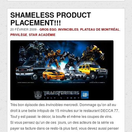
SHAMELESS PRODUCT
PLACEMENT!!!
20 FÉVRIER 2009 -
GROS EGO
,
INVINCIBLES
,
PLATEAU DE MONTRÉAL
,
PRIVILÈGE
,
STAR ACADÉMIE
Très bon épisode des
In
vincibles
mercredi. Dommage qu’on ait eu
droit à une belle infopub de 15 minutes sur le restaurant DECCA 77.
Tout y est passé: le décor, la bouffe et même les coupes de vins.
Si vous pensez qu’un de ces jours, un des acteurs de la série va
payer sa facture dans ce resto-là plus tard, vous devez aussi penser