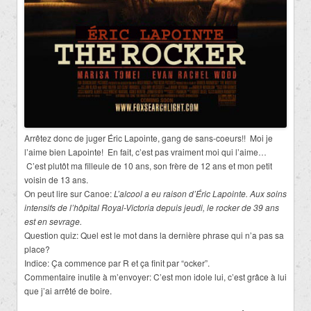
Arrêtez donc de juger Éric Lapointe, gang de sans-coeurs!!
Moi je
l’aime bien Lapointe!
En fait, c’est pas vraiment moi qui l’aime…
C’est plutôt ma filleule de 10 ans, son frère de 12 ans et mon petit
voisin de 13 ans.
On peut lire sur Canoe:
L’alcool a eu raison d’Éric Lapointe. Aux soins
intensifs de l’hôpital Royal-Victoria depuis jeudi, le rocker de 39 ans
est en sevrage.
Question quiz: Quel est le mot dans la dernière phrase qui n’a pas sa
place?
Indice: Ça commence par R et ça finit par “ocker”.
Commentaire inutile à m’envoyer: C’est mon idole lui, c’est grâce à lui
que j’ai arrêté de boire.