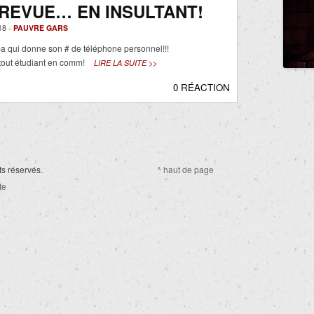
REVUE… EN INSULTANT!
18 -
PAUVRE GARS
apa qui donne son # de téléphone personnel!!!
tout étudiant en comm!
LIRE LA SUITE >>
0 RÉACTION
ts réservés.
^ haut de page
te