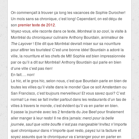
On commençait à trouver ça long les vacances de Sophie Durocher!
Un mois sans sa chronique, c’est long! Cependant, on est déçu de
son
premier texte de 2012
.
Voyez-vous, elle raconte dans ce texte,
Montreal is so cool
, la visite à
Montréal du chroniqueur culinaire Anthony Bourdain, animateur de
The Layover
! Elle dit que Montréal devrait miser sur sa nourriture
pour attirer les touristes! C’est une bonne idée! Bourdain a adoré la
ville, la nourriture et les chefs de Mtl! Sophie est bien impressionnée
par ce qu’il a dit sur Montréal! Anthony Bourdain qui parle en bien
d’une ville c’est pas rien!
En fait…. non!
Le hic, et le gros hic, selon nous, c’est que Bourdain parle en bien de
toutes les villes qu’il visite dans le monde! Que ce soit Amsterdam ou
San Francisco, c’est toujours merveilleux! Et vous savez quoi? C’est
normal! Le mec se fait inviter partout dans les restaurants d’un tas de
villes à travers le monde, c’est évident qu’il va en parler en bien.
Il passe la journée avec les 2 fendants du Joe Beef pour finalement
aller manger à leur resto! Il ne dira jamais:
merci pour la belle
journée, sauf que votre bouffe n’est pas mangeable!
Invitez n’importe
quel chroniqueur dans n’importe quel resto, payez lui la facture et
soyez assurés que le chroniqueur va s’arranger pour en parler en