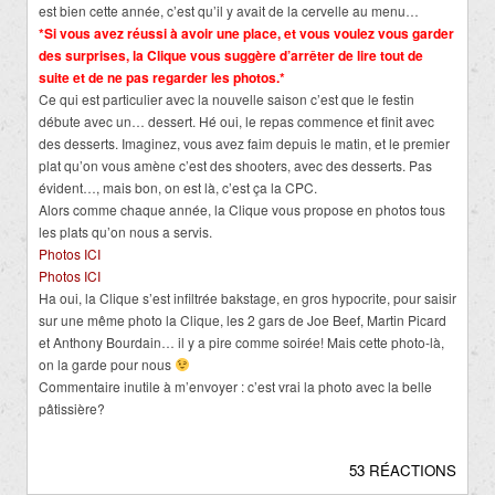
est bien cette année, c’est qu’il y avait de la cervelle au menu…
*Si vous avez réussi à avoir une place, et vous voulez vous garder
des surprises, la Clique vous suggère d’arrêter de lire tout de
suite et de ne pas regarder les photos.*
Ce qui est particulier avec la nouvelle saison c’est que le festin
débute avec un… dessert. Hé oui, le repas commence et finit avec
des desserts. Imaginez, vous avez faim depuis le matin, et le premier
plat qu’on vous amène c’est des shooters, avec des desserts. Pas
évident…, mais bon, on est là, c’est ça la CPC.
Alors comme chaque année, la Clique vous propose en photos tous
les plats qu’on nous a servis.
Photos ICI
Photos ICI
Ha oui, la Clique s’est infiltrée bakstage, en gros hypocrite, pour saisir
sur une même photo la Clique, les 2 gars de Joe Beef, Martin Picard
et Anthony Bourdain… il y a pire comme soirée! Mais cette photo-là,
on la garde pour nous
Commentaire inutile à m’envoyer : c’est vrai la photo avec la belle
pâtissière?
53 RÉACTIONS