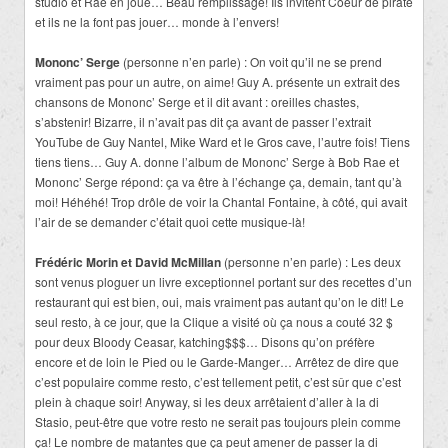
studio et Rae en joue… Beau remplissage! Ils invitent Coeur de pirate
et ils ne la font pas jouer… monde à l’envers!
Mononc’ Serge
(personne n’en parle) : On voit qu’il ne se prend
vraiment pas pour un autre, on aime! Guy A. présente un extrait des
chansons de Mononc’ Serge et il dit avant : oreilles chastes,
s’abstenir! Bizarre, il n’avait pas dit ça avant de passer l’extrait
YouTube de Guy Nantel, Mike Ward et le Gros cave, l’autre fois! Tiens
tiens tiens… Guy A. donne l’album de Mononc’ Serge à Bob Rae et
Mononc’ Serge répond: ça va être à l’échange ça, demain, tant qu’à
moi! Héhéhé! Trop drôle de voir la Chantal Fontaine, à côté, qui avait
l’air de se demander c’était quoi cette musique-là!
Frédéric Morin et David McMillan
(personne n’en parle) : Les deux
sont venus ploguer un livre exceptionnel portant sur des recettes d’un
restaurant qui est bien, oui, mais vraiment pas autant qu’on le dit! Le
seul resto, à ce jour, que la Clique a visité où ça nous a couté 32 $
pour deux Bloody Ceasar, katching$$$… Disons qu’on préfère
encore et de loin le Pied ou le Garde-Manger… Arrêtez de dire que
c’est populaire comme resto, c’est tellement petit, c’est sûr que c’est
plein à chaque soir! Anyway, si les deux arrêtaient d’aller à la di
Stasio, peut-être que votre resto ne serait pas toujours plein comme
ça! Le nombre de matantes que ça peut amener de passer la di