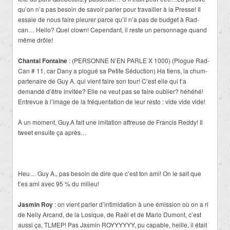
qu’on n’a pas besoin de savoir parler pour travailler à la Presse! Il
essaie de nous faire pleurer parce qu’il n’a pas de budget à Rad-
can… Hello? Quel clown! Cependant, il reste un personnage quand
même drôle!
Chantal Fontaine
: (PERSONNE N’EN PARLE X 1000) (Plogue Rad-
Can # 11, car Dany a plogué sa Petite Séduction) Ha tiens, la chum-
partenaire de Guy A. qui vient faire son tour! C’est elle qui t’a
demandé d’être invitée? Elle ne veut pas se faire oublier? héhéhé!
Entrevue à l’image de la fréquentation de leur resto : vide vide vide!
À un moment, Guy.A fait une imitation affreuse de Francis Reddy! Il
tweet ensuite ça après…
Heu… Guy A., pas besoin de dire que c’est ton ami! On le sait que
t’es ami avec 95 % du milieu!
Jasmin Roy
: on vient parler d’intimidation à une émission où on a ri
de Nelly Arcand, de la Losique, de Raël et de Mario Dumont, c’est
aussi ça, TLMEP! Pas Jasmin ROYYYYYY, pu capable, heille, il était