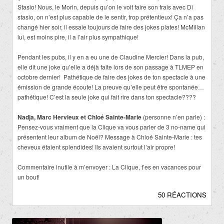
Stasio! Nous, le Morin, depuis qu’on le voit faire son frais avec Di
stasio, on n’est plus capable de le sentir, trop prétentieux! Ça n’a pas
changé hier soir, il essaie toujours de faire des jokes plates! McMillan
lui, est moins pire, il a l’air plus sympathique!
Pendant les pubs, il y en a eu une de Claudine Mercier! Dans la pub,
elle dit une joke qu’elle a déjà faite lors de son passage à TLMEP en
octobre dernier! Pathétique de faire des jokes de ton spectacle à une
émission de grande écoute! La preuve qu’elle peut être spontanée…
pathétique! C’est la seule joke qui fait rire dans ton spectacle????
Nadja, Marc Hervieux et Chloé Sainte-Marie
(personne n’en parle) :
Pensez-vous vraiment que la Clique va vous parler de 3 no-name qui
présentent leur album de Noël? Message à Chloé Sainte-Marie : tes
cheveux étaient splendides! Ils avaient surtout l’air propre!
Commentaire inutile à m’envoyer : La Clique, t’es en vacances pour
un bout!
50 RÉACTIONS