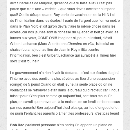
aux funérailles de Marjorie, qu’est-ce que tu faisais-là? C’est pas
parce que c’est une « vedette » que vous devez accepter n’importe
quoi! Quelle dérape quand Roy parle de vaccination de la H1N1 et
de l’intimidation dans les écoles! Il parle de l’argent que l’on va mettre
dans le Plan Nord et dit qu’on devrait faire la même chose dans les
écoles, car nos jeunes sont la richesse du Québec et tout ça avec les
larmes aux yeux, COME ON!!! Imaginez si, pour un instant, c’était
Gilbert Lachance (Marc-André dans
Chambre en ville
, tsé celui en
chaise roulante) qui au lieu de Jasmin Roy militait contre
l’intimidation, ben c’est Gilbert Lachance qui aurait été à Tlmep hier
soir! C’est fou hein!
Le gouvernement n’a rien à voir là-dedans… c’est aux écoles d’agir à
l’interne avec des punitions plus sévères au lieu d’une suspension
(congé) de 5 jours! Quand on était jeune, la seule place où on ne
voulait pas se retrouver c’était dans le bureau du directeur, car il nous
faisait peur! C’est plus comme ça aujourd’hui, sont tous mous! En
plus, on savait qu’en revenant à la maison, on se ferait tomber dessus
par nos parents! Ben aujourd’hui c’est plus ça, au lieu d’engueuler et
de punir l’enfant, les parents blâment les professeurs, c’est pas beau!
Bob Rae
(vraiment personne n’en parle) On apporte un piano en