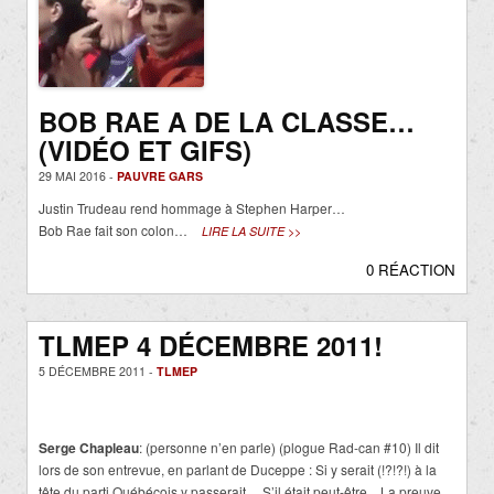
BOB RAE A DE LA CLASSE…
(VIDÉO ET GIFS)
29 MAI 2016 -
PAUVRE GARS
Justin Trudeau rend hommage à Stephen Harper…
Bob Rae fait son colon…
LIRE LA SUITE >>
0 RÉACTION
TLMEP 4 DÉCEMBRE 2011!
5 DÉCEMBRE 2011 -
TLMEP
Serge Chapleau
: (personne n’en parle) (plogue Rad-can #10) Il dit
lors de son entrevue, en parlant de Duceppe : Si y serait (!?!?!) à la
tête du parti Québécois.y passerait… S’il était peut-être…La preuve