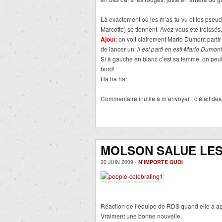
Là exactement où les m’as-tu-vu et les pseud
Marcotte) se tiennent. Avez-vous été froissés,
Ajout
: on voit clairement Mario Dumont partir 
de lancer un:
il est parti en esti Mario Dumon
Si à gauche en blanc c’est sa femme, on peut
bord!
Ha ha ha!
Commentaire inutile à m’envoyer : c’était d
MOLSON SALUE LES 
20 JUIN 2009 -
N'IMPORTE QUOI
Réaction de l’équipe de RDS quand elle a ap
Vraiment une bonne nouvelle.