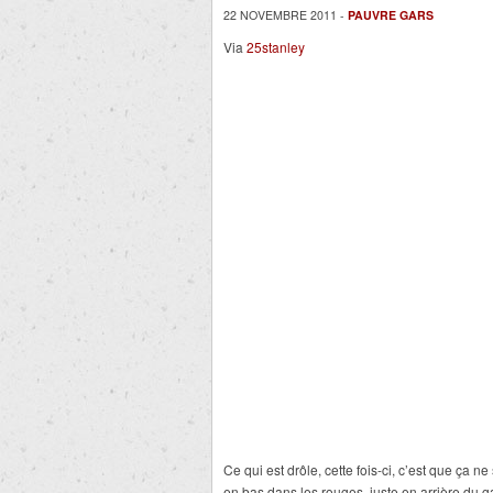
22 NOVEMBRE 2011 -
PAUVRE GARS
Via
25stanley
Ce qui est drôle, cette fois-ci, c’est que ça
en bas dans les rouges, juste en arrière du g