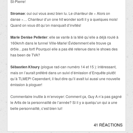
St-Pierre!
Stromae
: oui oui vous avez bien lu. Le chanteur de « Alors on
danse »… Chanteur d’un one hit wonder sorti il y a quelques mois!
Quand on vous dit qu’on manquait d’invités!
Marie Denise Pelletier
: elle se vante à la télé qu’elle a déjà roulé à
160km/h dans le tunnel Ville-Marie! Évidemment elle trouve ça
drôle…pas fort! Pourquoi elle a pas été retenue dans le shows des
has been de TVA?
Sébastien Kfoury
(plogue rad-can numéro 14 et 15 ): intéressant,
mais on l’aurait préféré dans un suivi d’émission d’Enquête plutôt
qu’à TLMEP! Cependant, il faut dire qu’il avait lui aussi une nouvelle
émission à ploguer!
Commentaire inutile à m’envoyer: Comment ça, Guy A n’a pas gagné
le Artis de la personnalité de l’année? Si il y a quelqu’un qui a une
belle personnalité, c’est bien lui!
41 RÉACTIONS