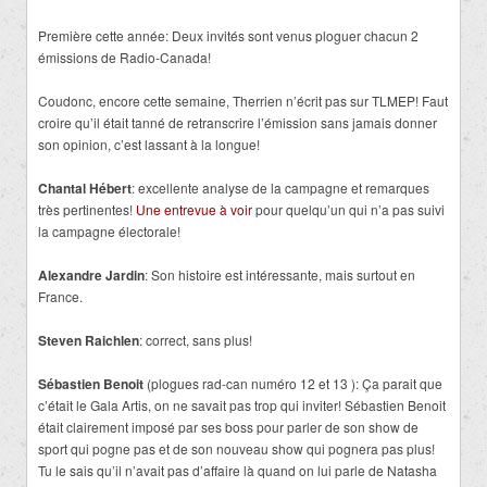
Première cette année: Deux invités sont venus ploguer chacun 2
émissions de Radio-Canada!
Coudonc, encore cette semaine, Therrien n’écrit pas sur TLMEP! Faut
croire qu’il était tanné de retranscrire l’émission sans jamais donner
son opinion, c’est lassant à la longue!
Chantal Hébert
: excellente analyse de la campagne et remarques
très pertinentes!
Une entrevue à voir
pour quelqu’un qui n’a pas suivi
la campagne électorale!
Alexandre Jardin
: Son histoire est intéressante, mais surtout en
France.
Steven Raichlen
: correct, sans plus!
Sébastien Benoit
(plogues rad-can numéro 12 et 13 ): Ça parait que
c’était le Gala Artis, on ne savait pas trop qui inviter! Sébastien Benoit
était clairement imposé par ses boss pour parler de son show de
sport qui pogne pas et de son nouveau show qui pognera pas plus!
Tu le sais qu’il n’avait pas d’affaire là quand on lui parle de Natasha