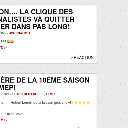
N…. LA CLIQUE DES
ALISTES VA QUITTER
ER DANS PAS LONG!
2022 -
JOURNALISTE
r???
TE >>
0 RÉACTION
ÈRE DE LA 18EME SAISON
MEP!
 2021 -
LE QUÉBEC PARLE...
,
TLMEP
nt… Hubert Lenoir, qui a fait son gros show!
dans la critique!
TE >>