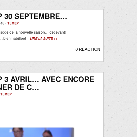
P 30 SEPTEMBRE…
18 -
TLMEP
sode de la nouvelle saison… décevant!
it bien habillée!
LIRE LA SUITE >>
0 RÉACTION
 3 AVRIL… AVEC ENCORE
NER DE C…
-
TLMEP