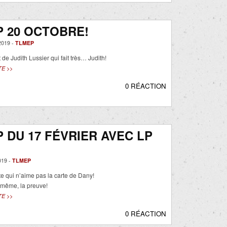
 20 OCTOBRE!
019 -
TLMEP
de Judith Lussier qui fait très… Judith!
TE >>
0 RÉACTION
 DU 17 FÉVRIER AVEC LP
019 -
TLMEP
te qui n’aime pas la carte de Dany!
 même, la preuve!
TE >>
0 RÉACTION