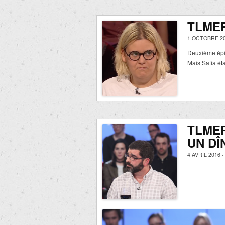
TLME
1 OCTOBRE 20
Deuxième épi
Mais Safia éta
TLMEP
UN DÎ
4 AVRIL 2016 