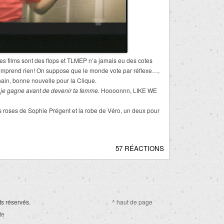
s films sont des flops et TLMEP n’a jamais eu des cotes
omprend rien! On suppose que le monde vote par réflexe…,
hain, bonne nouvelle pour la Clique.
e je gagne avant de devenir ta femme.
Hoooonnn, LIKE WE
s roses de Sophie Prégent et la robe de Véro, un deux pour
57 RÉACTIONS
ts réservés.
^ haut de page
te