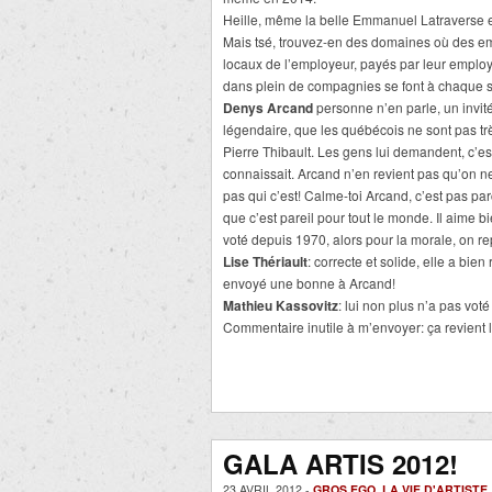
Heille, même la belle Emmanuel Latraverse es
Mais tsé, trouvez-en des domaines où des em
locaux de l’employeur, payés par leur empl
dans plein de compagnies se font à chaque 
Denys Arcand
personne n’en parle, un invi
légendaire, que les québécois ne sont pas très
Pierre Thibault. Les gens lui demandent, c’es
connaissait. Arcand n’en revient pas qu’on 
pas qui c’est! Calme-toi Arcand, c’est pas par
que c’est pareil pour tout le monde. Il aime 
voté depuis 1970, alors pour la morale, on r
Lise Thériault
: correcte et solide, elle a bie
envoyé une bonne à Arcand!
Mathieu Kassovitz
: lui non plus n’a pas vot
Commentaire inutile à m’envoyer: ça revien
GALA ARTIS 2012!
23 AVRIL 2012 -
GROS EGO
,
LA VIE D'ARTISTE