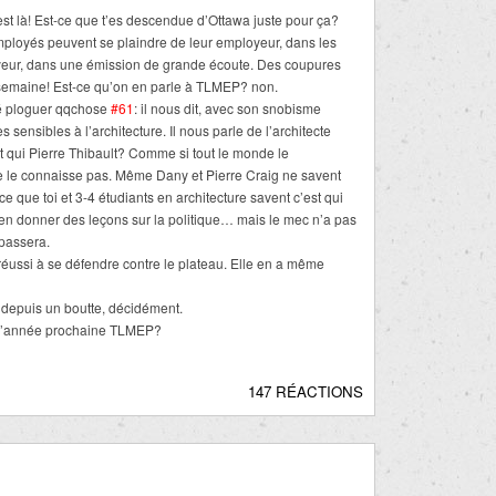
t là! Est-ce que t’es descendue d’Ottawa juste pour ça?
ployés peuvent se plaindre de leur employeur, dans les
oyeur, dans une émission de grande écoute. Des coupures
semaine! Est-ce qu’on en parle à TLMEP? non.
té ploguer qqchose
#61
: il nous dit, avec son snobisme
 sensibles à l’architecture. Il nous parle de l’architecte
t qui Pierre Thibault? Comme si tout le monde le
ne le connaisse pas. Même Dany et Pierre Craig ne savent
ce que toi et 3-4 étudiants en architecture savent c’est qui
bien donner des leçons sur la politique… mais le mec n’a pas
epassera.
n réussi à se défendre contre le plateau. Elle en a même
é depuis un boutte, décidément.
t l’année prochaine TLMEP?
147 RÉACTIONS