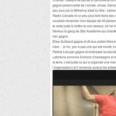
gagné personnalité de l’année, chose. Denis L
peu plus pis la Wilhelmy allait lui dire : calme-
Radio-Canada
et un peu plus tard dans ses 
voudrais remercier mon équipe de 30 perso
te reste juste à mettre ta voix dessus, hé hé h
Sérieux la gang de Star Académie qui chante, p
rien gagné.
Élise Guilbault gagne et dit aux autres filles
robe… le hic, yen a pas une qui est monté, m
Patrice Lécuyer gagne et embrasse sa blond
Lafortune annonce Dominic Champagne et on lu
la terre, c’est juste lui qui a organisé une m
l’organisation) et il remercie surtout les artis