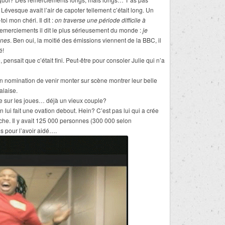
évesque avait l’air de capoter tellement c’était long. Un
toi mon chéri. Il dit :
on traverse une période difficile à
remerciements il dit le plus sérieusement du monde :
je
nnes
. Ben oui, la moitié des émissions viennent de la BBC, il
é!
ensait que c’était fini. Peut-être pour consoler Julie qui n’a
 en nomination de venir monter sur scène montrer leur belle
alaise.
e sur les joues… déjà un vieux couple?
i fait une ovation debout. Hein? C’est pas lui qui a crée
arche. Il y avait 125 000 personnes (300 000 selon
tes pour l’avoir aidé….