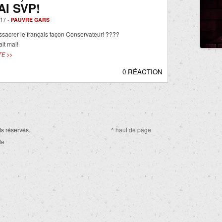
I SVP!
17 -
PAUVRE GARS
acrer le français façon Conservateur! ????
ait mal!
TE >>
0 RÉACTION
ts réservés.
^ haut de page
te