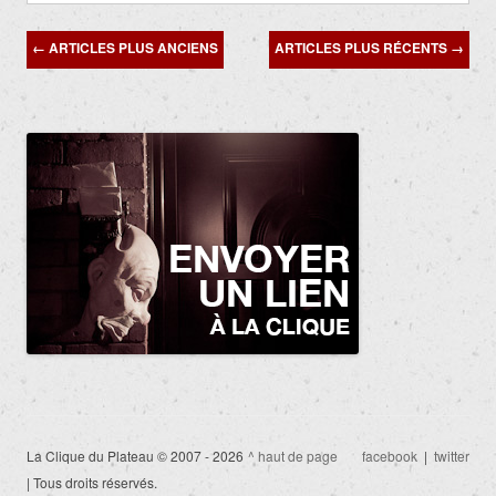
Navigation
←
ARTICLES PLUS ANCIENS
ARTICLES PLUS RÉCENTS
→
des
articles
La Clique du Plateau © 2007 - 2026
^ haut de page
facebook
|
twitter
| Tous droits réservés.