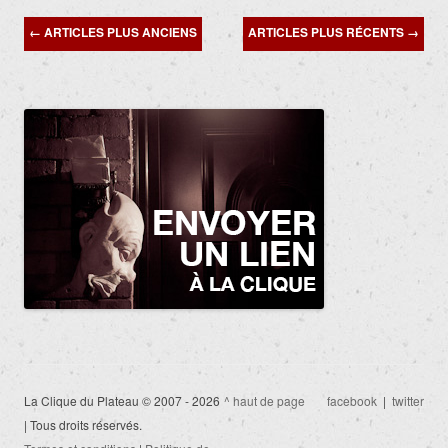
Navigation
←
ARTICLES PLUS ANCIENS
ARTICLES PLUS RÉCENTS
→
des
articles
La Clique du Plateau © 2007 - 2026
^ haut de page
facebook
|
twitter
| Tous droits réservés.