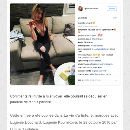
Commentaire inutile à m’envoyer: elle pourrait se déguiser en
joueuse de tennis parfois!
Cette entrée a été publiée dans
La vie d'artiste
, et marquée avec
Eugenie Bouchard
,
Eugénie Kournikova
, le
28 octobre 2016
par
Clique du plateau
.