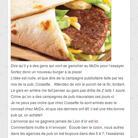
Dire qu’il y a des gens qui vont se garocher au McDo pour l’essayer.
Sortez donc un nouveau burger à la place!
L’idée est nulle, et que dire de la campagne publicitaire faite par les
rois de la pub, Cossette. Attendez de voir le punch de la fin, tordant.
Le gars en arrière me fait penser au gars pas drôle de
2 laits 1 sucre
.
Crime qu’on a des campagnes de pub mauvaises ces jours-ci.
Je ne peux pas croire que chez Cossette ils sont arrivés avec le
concept chez McDo, et que ces derniers ont dit: c’est une très bonne
pub ça, on achète!!
L’annonce qui ne gagnera jamais de Lion d’or est
ici
.
Commentaire inutile à m’envoyer: Écoute ben le colon, nous autres
dans les agences de pub on est toujours dans des 5 à 7, t’essaieras