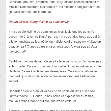
Christian Larouche, producteur de
Gerry
, dit des choses ridicules et
Maxime Demers prend ses propos et les met dans son journal! C’est
ça aussi chroniqueur, la preuve:
Départ difficile: Gerry victime du beau temps!
Il n a pas été victime du beau temps, c’est juste que les gens n’ont
aucun intérêt à voir ce film! À part ça, il n’a pas fait si beau que ça! On
a tellement hâte au jour où le journaliste va dire:
come on, victime du
beau temps? Trouve autres choses, mais moi, je mets pas ça dans
mon journal!
Peut-être que plus de monde serait allé le voir si vous n’en aviez pas
autant parlé ! On avait quasiment vu tout le film avant même sa sortie!
Heille la
Presse
était tellement désespérée. On a mis la critique le
mercredi, jour de sortie, et on l’a remise encore dans l’édition du
samedi!
Regardez bien le premier week-end de sortie du film
Le sens de
l’humour
avec L-J Houde, le box-office va exploser beau temps,
mauvais temps, bonne critique, mauvaise critique!
À part la Clique et quelques autres qui ont trouvé ça pourri, les