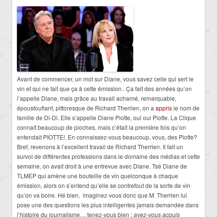
Avant de commencer, un mot sur Diane, vous savez celle qui sert le
vin et qui ne fait que ça à cette émission.. Ça fait des années qu’on
l’appelle Diane, mais grâce au travail acharné, remarquable,
époustouflant, pittoresque de Richard Therrien, on a
appris
le nom de
famille de Di-Di. Elle s’appelle Diane Piotte, oui oui Piotte. La Clique
connaît beaucoup de pioches, mais c’était la première fois qu’on
entendait PIOTTE!. En connaissez-vous beaucoup, vous, des Piotte?
Bref, revenons à l’excellent travail de Richard Therrien. Il fait un
survol de différentes professions dans le domaine des médias et cette
semaine, on avait droit à une entrevue avec Diane. Tsé Diane de
TLMEP qui amène une bouteille de vin quelconque à chaque
émission, alors on s’entend qu’elle se contrefout de la sorte de vin
qu’on va boire. Hé bien, imaginez-vous donc que M. Therrien lui
pose une des questions les plus intelligentes jamais demandée dans
l’histoire du journalisme… tenez-vous bien :
avez-vous acquis