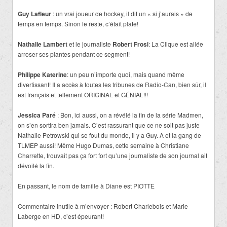
Guy Lafleur
: un vrai joueur de hockey, il dit un « si j’aurais » de
temps en temps. Sinon le reste, c’était plate!
Nathalie Lambert
et le journaliste
Robert Frosi
: La Clique est allée
arroser ses plantes pendant ce segment!
Philippe Katerine
: un peu n’importe quoi, mais quand même
divertissant! Il a accès à toutes les tribunes de Radio-Can, bien sûr, il
est français et tellement ORIGINAL et GÉNIAL!!!
Jessica Paré
: Bon, ici aussi, on a révélé la fin de la série Madmen,
on s’en sortira ben jamais. C’est rassurant que ce ne soit pas juste
Nathalie Petrowski qui se fout du monde, il y a Guy. A et la gang de
TLMEP aussi! Même Hugo Dumas, cette semaine à Christiane
Charrette, trouvait pas ça fort fort qu’une journaliste de son journal ait
dévoilé la fin.
En passant, le nom de famille à Diane est PIOTTE
Commentaire inutile à m’envoyer : Robert Charlebois et Marie
Laberge en HD, c’est épeurant!