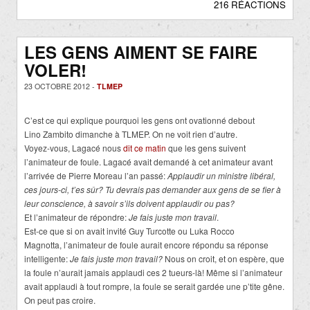
216 RÉACTIONS
LES GENS AIMENT SE FAIRE
VOLER!
23 OCTOBRE 2012 -
TLMEP
C’est ce qui explique pourquoi les gens ont ovationné debout
Lino Zambito dimanche à TLMEP. On ne voit rien d’autre.
Voyez-vous, Lagacé nous
dit ce matin
que les gens suivent
l’animateur de foule. Lagacé avait demandé à cet animateur avant
l’arrivée de Pierre Moreau l’an passé:
Applaudir un ministre libéral,
ces jours-ci, t’es sûr? Tu devrais pas demander aux gens de se fier à
leur conscience, à savoir s’ils doivent applaudir ou pas?
Et l’animateur de répondre:
Je fais juste mon travail
.
Est-ce que si on avait invité Guy Turcotte ou Luka Rocco
Magnotta, l’animateur de foule aurait encore répondu sa réponse
intelligente:
Je fais juste mon travail?
Nous on croit, et on espère, que
la foule n’aurait jamais applaudi ces 2 tueurs-là! Même si l’animateur
avait applaudi à tout rompre, la foule se serait gardée une p’tite gêne.
On peut pas croire.