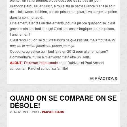
bientôt, on va lui permettre quelques petites sorties de jour.
Brandon Pardi, lui, en 2007, a roulé sur la petite Bianca 3 ans le soir
de l’Halloween. Hé bien, pas de prison non plus, il va purger sa peine
dans la communauté…
Finalement, tuer tes ou des enfants, pour la justice québécoise, c’est
grave, mais pas tant que ça! C’est pas assez tragique pour la prison,
franchement!
C’est rendu qu’on se dit :
c’est lourd ce que t’as fait, mais inquiète-toi
pas, on te mettra jamais en prison pour ça.
Coudonc, qu’est-ce qu’il faut faire en 2012 pour aller en prison?
Commentaire inutile à m’envoyer : faut être un Hells!
AJOUT
:
Entrevue intéressante
entre Dutrizac et Paul Arcand
concernant Pardi et surtout sa famille!
93 RÉACTIONS
QUAND ON SE COMPARE ON SE
DÉSOLE!
29 NOVEMBRE 2011 -
PAUVRE GARS