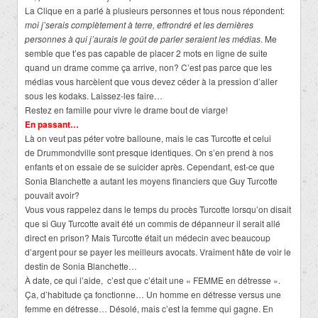
La Clique en a parlé à plusieurs personnes et tous nous répondent:
moi j’serais complètement à terre, effrondré et les dernières
personnes à qui j’aurais le goût de parler seraient les médias
. Me
semble que t’es pas capable de placer 2 mots en ligne de suite
quand un drame comme ça arrive, non? C’est pas parce que les
médias vous harcèlent que vous devez céder à la pression d’aller
sous les kodaks. Laissez-les faire…
Restez en famille pour vivre le drame bout de viarge!
En passant…
Là on veut pas péter votre balloune, mais le cas Turcotte et celui
de Drummondville sont presque identiques. On s’en prend à nos
enfants et on essaie de se suicider après. Cependant, est-ce que
Sonia Blanchette a autant les moyens financiers que Guy Turcotte
pouvait avoir?
Vous vous rappelez dans le temps du procès Turcotte lorsqu’on disait
que si Guy Turcotte avait été un commis de dépanneur il serait allé
direct en prison? Mais Turcotte était un médecin avec beaucoup
d’argent pour se payer les meilleurs avocats. Vraiment hâte de voir le
destin de Sonia Blanchette…
À date, ce qui l’aide, c’est que c’était une « FEMME en détresse ».
Ça, d’habitude ça fonctionne… Un homme en détresse versus une
femme en détresse… Désolé, mais c’est la femme qui gagne. En