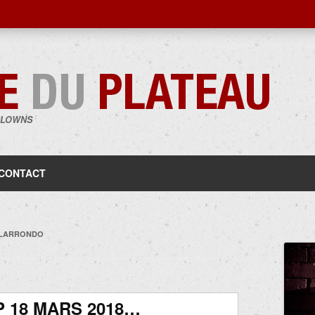
CLOWNS
Aller
au
contenu
CONTACT
-LARRONDO
 18 MARS 2018…