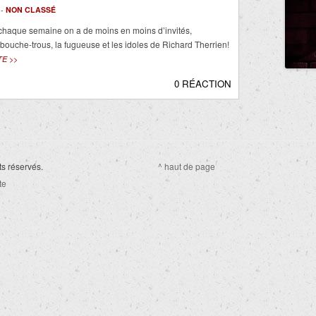
 -
NON CLASSÉ
chaque semaine on a de moins en moins d’invités,
ouche-trous, la fugueuse et les idoles de Richard Therrien!
TE >>
0 RÉACTION
ts réservés.
^ haut de page
te