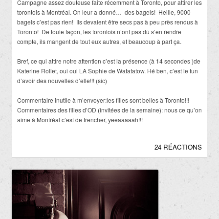
Campagne assez douteuse faite récemment à Toronto, pour attirer les
torontois à Montréal. On leur a donné… des bagels! Heille, 9000
bagels c’est pas rien! Ils devaient être secs pas à peu près rendus à
Toronto! De toute façon, les torontois n’ont pas dû s’en rendre
compte, ils mangent de tout eux autres, et beaucoup à part ça.
Bref, ce qui attire notre attention c’est la présence (à 14 secondes )de
Katerine Rollet, oui oui LA Sophie de Watatatow. Hé ben, c’est le fun
d’avoir des nouvelles d’elle!!! (sic)
Commentaire inutile à m’envoyer:les filles sont belles à Toronto!!!
Commentaires des filles d’OD (invitées de la semaine): nous ce qu’on
aime à Montréal c’est de frencher, yeeaaaaah!!!
24 RÉACTIONS