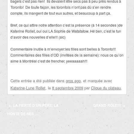
bagels c’est pas rien! Ils devaient être secs pas à peu près rendus à
Toronto! De toute façon, les torontois n’ont pas dû s’en rendre
compte, ils mangent de tout eux autres, et beaucoup à part ça.
Bref, ce qui attire notre attention c’est la présence (à 14 secondes )de
Katerine Rollet, oui oui LA Sophie de Watatatow. Hé ben, c’est le fun
d’avoir des nouvelles d’elle!!! (sic)
Commentaire inutile à m’envoyer:les filles sont belles à Toronto!!!
Commentaires des filles d’OD (invitées de la semaine): nous ce qu’on
aime à Montréal c’est de frencher, yeeaaaaah!!!
Cette entrée a été publiée dans
gros ego
, et marquée avec
Katerine-Lune Rollet
, le
8 septembre 2009
par
Clique du plateau
.
Navigation
←
LA FIERTÉ D’UN PÈRE, LA
GRAND RÔLE!!!
→
des
HONTE DE SES ….
articles