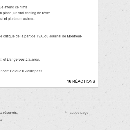
 attend ce film!!
n place, un vrai casting de rêve:
f et plusieurs autres…
 critique de la part de TVA, du Journal de Montréal-
m
et
Dangerous Liaisons
.
ent Bolduc il vieillit pas!!
16 RÉACTIONS
ts réservés.
^ haut de page
te