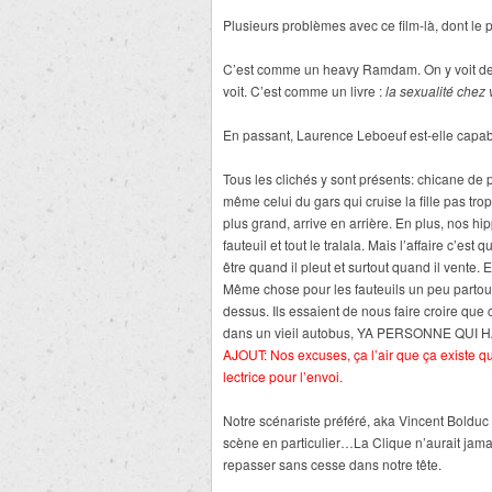
Plusieurs problèmes avec ce film-là, dont le p
C’est comme un heavy Ramdam. On y voit de 
voit. C’est comme un livre :
la sexualité chez 
En passant, Laurence Leboeuf est-elle capabl
Tous les clichés y sont présents: chicane de pet
même celui du gars qui cruise la fille pas tr
plus grand, arrive en arrière. En plus, nos 
fauteuil et tout le tralala. Mais l’affaire c’est
être quand il pleut et surtout quand il vente.
Même chose pour les fauteuils un peu partout s
dessus. Ils essaient de nous faire croire que 
dans un vieil autobus, YA PERSONNE QUI
AJOUT: Nos excuses, ça l’air que ça existe q
lectrice pour l’envoi.
Notre scénariste préféré, aka Vincent Bolduc 
scène en particulier…La Clique n’aurait jamai
repasser sans cesse dans notre tête.