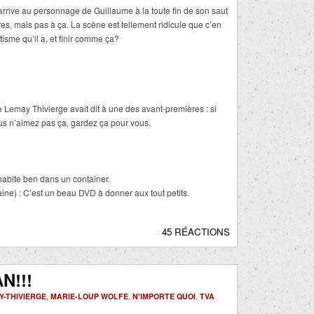
arrive au personnage de Guillaume à la toute fin de son saut
ires, mais pas à ça. La scène est tellement ridicule que c’en
isme qu’il a, et finir comme ça?
 Lemay Thivierge avait dit à une des avant-premières : si
ous n’aimez pas ça, gardez ça pour vous.
habite ben dans un container.
ne) : C’est un beau DVD à donner aux tout petits.
45 RÉACTIONS
N!!!
-THIVIERGE
,
MARIE-LOUP WOLFE
,
N'IMPORTE QUOI
,
TVA