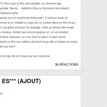
!?!) Pour que le film soit réaliste, on cherche des
 cycliste. Genre…
Addition Elle
ou
Summum
pourraient
professionnelle.
reprise sur un maillot de tricheuse? C’est ben beau la
mme si on mettait un logo sur un junkie dans un film et sur
t:
Les gens ont peur du dopage, mais Le temps des roses
ux moraux.
Sortez les violons quelqu’un, on va brailler!
neviève Jeanson, on s’en fout un peu? À part Lance
ortir un film sur l’affaire Dumont et ça été un échec en salle,
ilm sur elle?
s le logo de la Clique sur son costume.
56 RÉACTIONS
ES*** (AJOUT)