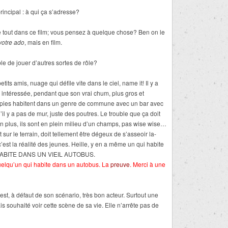
rincipal : à qui ça s’adresse?
tout dans ce film; vous pensez à quelque chose? Ben on le
votre ado
, mais en film.
e de jouer d’autres sortes de rôle?
its amis, nuage qui défile vite dans le ciel, name it! Il y a
op intéressée, pendant que son vrai chum, plus gros et
hippies habitent dans un genre de commune avec un bar avec
 qu’il y a pas de mur, juste des poutres. Le trouble que ça doit
 En plus, ils sont en plein milieu d’un champs, pas wise wise…
ur le terrain, doit tellement être dégeux de s’asseoir la-
c’est la réalité des jeunes. Heille, y en a même un qui habite
 HABITE DANS UN VIEIL AUTOBUS.
uelqu’un qui habite dans un autobus. La
preuve
. Merci à une
est, à défaut de son scénario, très bon acteur. Surtout une
s souhaité voir cette scène de sa vie. Elle n’arrête pas de