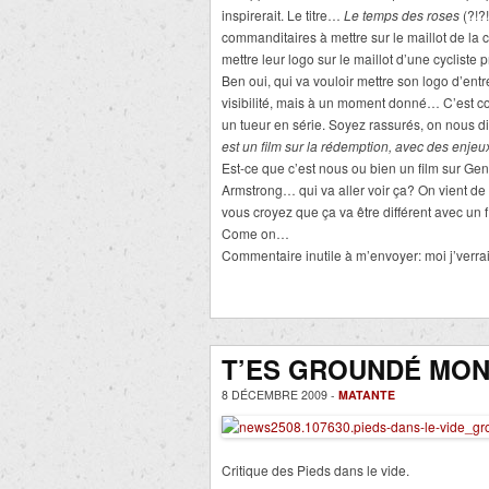
inspirerait. Le titre…
Le temps des roses
(?!?
commanditaires à mettre sur le maillot de la
mettre leur logo sur le maillot d’une cycliste 
Ben oui, qui va vouloir mettre son logo d’ent
visibilité, mais à un moment donné… C’est co
un tueur en série. Soyez rassurés, on nous di
est un film sur la rédemption, avec des enje
Est-ce que c’est nous ou bien un film sur Ge
Armstrong… qui va aller voir ça? On vient de s
vous croyez que ça va être différent avec un f
Come on…
Commentaire inutile à m’envoyer: moi j’verrai
T’ES GROUNDÉ MON 
8 DÉCEMBRE 2009 -
MATANTE
Critique des Pieds dans le vide.