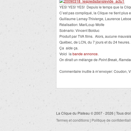
YES! YES! YES! Depuis le temps que la Clique
C’est pas compliqué, la Clique ne tient plus e
Guillaume Lemay-Thivierge, Laurence Leboeu
Réalisation: MariLoup Wolfe
Scénario: Vincent Bolduc
Produit par TVA films. Alors, aucune mauvaise
Québec, de LCN, du 7 jours et du 24 heures.
Ça aide ça.
Voici la
bande annonce.
On dirait un mélange de
Point Break
,
Ramda
Commentaire inutile à m’envoyer: Coudon, Vinc
La Clique du Plateau © 2007 - 2026 | Tous droi
Termes et conditions
|
Politique de confidentiali