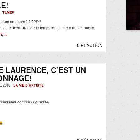
LE!
 -
TLMEP
jours en retard?!?!??!??!
 foule devait trouver le temps long… il y a aucun public.
TE >>
0 RÉACTION
E LAURENCE, C’EST UN
ONNAGE!
 2018 -
LA VIE D'ARTISTE
lement faire comme Fugueuse!