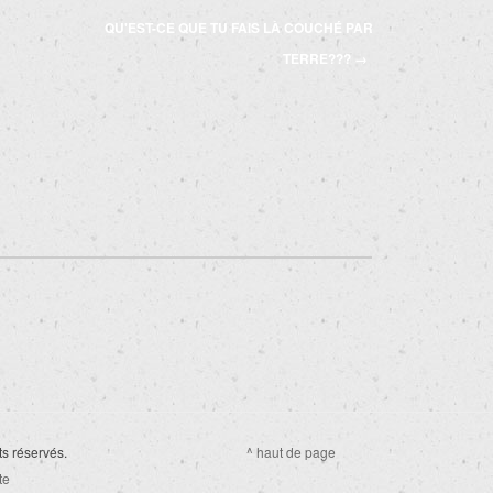
QU'EST-CE QUE TU FAIS LÀ COUCHÉ PAR
TERRE???
→
ts réservés.
^ haut de page
te