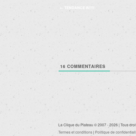
Navigation
←
TENDANCE IN!!!!
des
articles
16
COMMENTAIRES
La Clique du Plateau © 2007 - 2026 | Tous droi
Termes et conditions
|
Politique de confidentiali