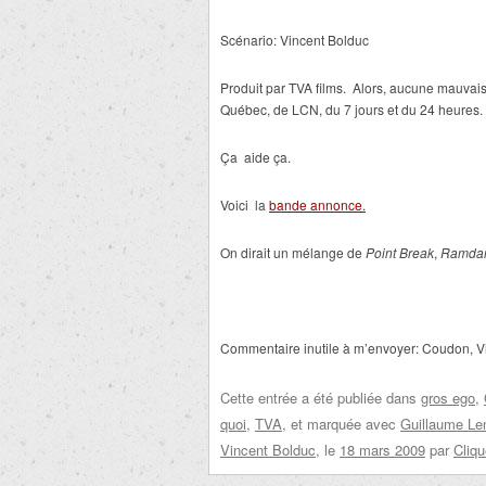
Scénario: Vincent Bolduc
Produit par TVA films. Alors, aucune mauvaise
Québec, de LCN, du 7 jours et du 24 heures.
Ça aide ça.
Voici la
bande annonce.
On dirait un mélange de
Point Break
,
Ramda
Commentaire inutile à m’envoyer: Coudon, Vinc
Cette entrée a été publiée dans
gros ego
,
quoi
,
TVA
, et marquée avec
Guillaume Le
Vincent Bolduc
, le
18 mars 2009
par
Cliqu