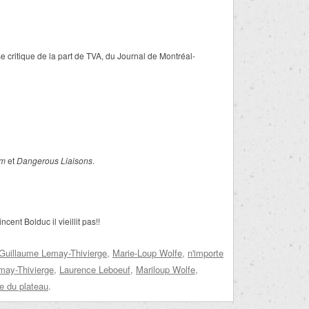
 critique de la part de TVA, du Journal de Montréal-
m
et
Dangerous Liaisons
.
ent Bolduc il vieillit pas!!
Guillaume Lemay-Thivierge
,
Marie-Loup Wolfe
,
n'importe
may-Thivierge
,
Laurence Leboeuf
,
Mariloup Wolfe
,
e du plateau
.