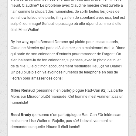
meurt, Claudine? Le problème avec Claudine mercier c’est qu’elle a
l’air, comme la plupart des humoristes, de sortir toutes les jokes de
son show lorsqu’elle parle, il n’y a rien de spontané avec eux, tout est
scripté, dommage! Surtout le passage où elle répond comme si elle
était Mme Watier!
By the way, après Bernard Derome qui plaide pour les sans-abris,
Claudine Mercier qui parle d’Alzheimer, on a maintenant droit à Diane
qui parle de son calendrier d’enfants pour ramasser de l’argent! On
s’en balance-tu de ton calendrier, tu penses, avec la photo de toi et
de ta fille! Elle dit: mon accouchement médiatisé! Heu, ça va Diane?
Un peu plus pis on va avoir des numéros de téléphone en bas de
l’écran pour amasser des dons!
Gilles Renaud
(personne n’en parle)(plogue Rad-Can #2): La partie
Monsieur Mirador plutôt manquée. Cet homme n’est vraiment pas un
humoriste!
Reed Brody
(personne n’en parle)(plogue Rad-Can #3
:
Intéressant,
mais entre Lise Watier et Rajotte, pas sûr! Il devait vraiment se
demander sur quelle tribune il était tombé!