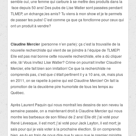
semble oui, une femme qui carbure à se mettre des produits dans la
face depuis 50 ans! Des pubs de Lise Watier sont passées pendant
TLMEP, un échange,les amis? Tu viens à mon show et je te permets
de passer tes pubs! C’est comme ça que ça fonctionne pour ceux qui
ont un produit à vendre?
Claudine Mercier
(personne n’en parle): ça c’est la trouvaille de la
nouvelle recherchiste qui vient de se joindre à l’équipe de TLMEP!
Elle est pas mal bonne cette nouvelle recherchiste, elle a dû cliquer
elle, là! Vous invitez Lise Watier? Crime on pourrait inviter Claudine
Mercier, elle fait bien son imitation! Ce que la recherchiste ne
comprends pas, c’est que c’était pertinent il y a 10 ans, ok, mais plus
en 2011, on se rapelle à peine qui est Claudine Mercier! On fait la
promotion de la deuxième pire humoriste de tous les temps au
Québec.
Après Laurent Paquin qui nous montrait les dessins de son neveu la
semaine passée, on a maintenant droit à Claudine Mercier qui nous
montre les barbeaux de son fillleul de 2 ans! Elle dit: j’ai voté pour
René Lévesque, il est mort; j’ai voté pour Jack Layton, il est mort; je
sais pour qui je vais voter à la prochaine élection. Si on comprends
bien, es-tu en train de nous dire que tu veux que le premier ministre