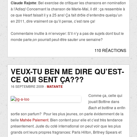
Claude Rajotte
: Bel exercise de critiquer les chansons en nomination
à l’Adisq! Concernant la chanson de Marie-Mai, il dit : ça ressemble à
ce que Heart faisait il y a 25 ans! Ça fait drôle d’entendre quelqu’un
en 2011, dire vraiment ce qu’il pense, c’est rare ça!
Commentaire inutile à m’envoyer: S’il n’y a pas de sujets dont tout le
monde parle,on pourrait peut-être sauter une semaine?
110 RÉACTIONS
VEUX-TU BEN ME DIRE QU’EST-
CE QUI SENT ÇA???
16 SEPTEMBRE 2009 -
MATANTE
Comme ça, celle qui
jouait Bottine dans
Bach et bottine
a enfin
sortie son parfum? Pour les plus jeunes, on parle évidemment de la
belle
Mahée Paiement
. Bien content pour elle et c’est très tendance
présentement. Juste du coté international on peut voir que les plus
grands ont leurs propres fragrances: Paris Hilton, Britney Spears et