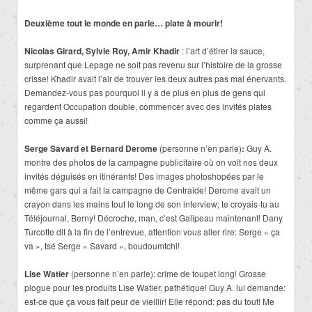
Deuxième tout le monde en parle… plate à mourir!
Nicolas Girard, Sylvie Roy, Amir Khadir
: l’art d’étirer la sauce,
surprenant que Lepage ne soit pas revenu sur l’histoire de la grosse
crisse! Khadir avait l’air de trouver les deux autres pas mal énervants.
Demandez-vous pas pourquoi il y a de plus en plus de gens qui
regardent Occupation double, commencer avec des invités plates
comme ça aussi!
Serge Savard et Bernard Derome
(personne n’en parle)
:
Guy A.
montre des photos de la campagne publicitaire où on voit nos deux
invités déguisés en itinérants! Des images photoshopées par le
même gars qui a fait la campagne de Centraide! Derome avait un
crayon dans les mains tout le long de son interview; te croyais-tu au
Téléjournal, Berny! Décroche, man, c’est Galipeau maintenant! Dany
Turcotte dit à la fin de l’entrevue, attention vous aller rire: Serge « ça
va », tsé Serge « Savard », boudoumtchi!
Lise Watier
(personne n’en parle): crime de toupet long! Grosse
plogue pour les produits Lise Watier, pathétique! Guy A. lui demande:
est-ce que ça vous fait peur de vieillir! Elle répond: pas du tout! Me