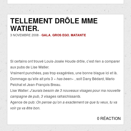
TELLEMENT DRÔLE MME
WATIER.
3 NOVEMBRE 2008 -
GALA
,
GROS EGO
,
MATANTE
Si certains ont trouvé Louis-Josée Houde drôle, c’est rien a comparer
aux pubs de Lise Watier.
Vraiment punchées, pas trop exagérées, une bonne blague ici et là.
Dommage qu’elle ait pris 3 «
has been
« , soit Dany Bédard, Mario
Pelchat et Jean-François Breau.
Lise Watier:
J’aurais besoin de 3 nouveaux visages pour ma nouvelle
campagne de pub, 3 visages rafraichissants.
Agence de pub:
On pense qu’on a exactement ce que tu veux, tu va
voir ça va être bon.
0 RÉACTION