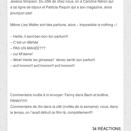
Jessica Simpson. Du côté de chez nous, on a Caroline Néron qui
a sa ligne de bijoux et Patricia Paquin qui a son magazine, alors
pourquoi pas!
Même Lise Watier sort des parfums, alors « Impossible is nothing »!
– Heille, il sent ben bon ton parfum!!!
– C’est un
Mahée
– PAS UN
MAHÉE
???
– oui M’dame!
– Wow! Heille les gilrsssss!! Venez sentir son parfum!
– snif hmmm!!! snif hmmm!!! snif hmmm!!!
Commentaire inutile à m’envoyer: Fanny dans
Bach et bottine,
FANNY!!!!!!
Commentaire de
Six dans la cité
(invités de la semaine): nous, dans
le temps, on l’avait détruit ce film-là, complètement!!!
34 RÉACTIONS