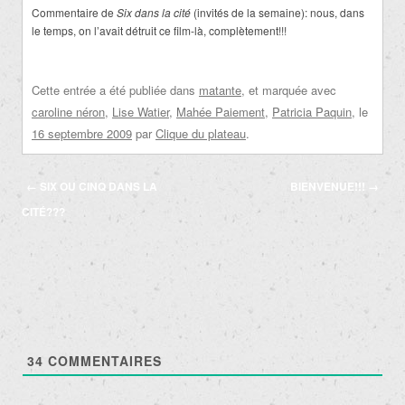
Commentaire de
Six dans la cité
(invités de la semaine): nous, dans
le temps, on l’avait détruit ce film-là, complètement!!!
Cette entrée a été publiée dans
matante
, et marquée avec
caroline néron
,
Lise Watier
,
Mahée Paiement
,
Patricia Paquin
, le
16 septembre 2009
par
Clique du plateau
.
Navigation
←
SIX OU CINQ DANS LA
BIENVENUE!!!
→
des
CITÉ???
articles
34
COMMENTAIRES