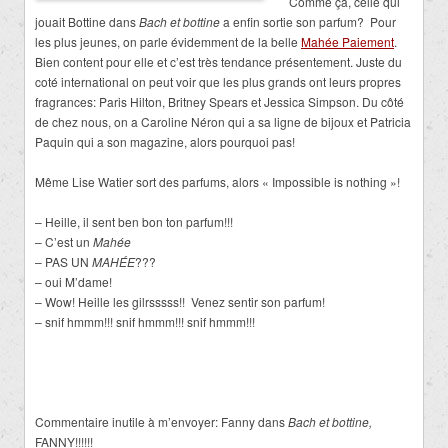
Comme ça, celle qui
jouait Bottine dans
Bach et bottine
a enfin sortie son parfum? Pour
les plus jeunes, on parle évidemment de la belle
Mahée Paiement
.
Bien content pour elle et c’est très tendance présentement. Juste du
coté international on peut voir que les plus grands ont leurs propres
fragrances: Paris Hilton, Britney Spears et Jessica Simpson. Du côté
de chez nous, on a Caroline Néron qui a sa ligne de bijoux et Patricia
Paquin qui a son magazine, alors pourquoi pas!
Même Lise Watier sort des parfums, alors « Impossible is nothing »!
– Heille, il sent ben bon ton parfum!!!
– C’est un
Mahée
– PAS UN
MAHÉE
???
– oui M’dame!
– Wow! Heille les gilrsssss!! Venez sentir son parfum!
– snif hmmm!!! snif hmmm!!! snif hmmm!!!
Commentaire inutile à m’envoyer: Fanny dans
Bach et bottine,
FANNY!!!!!!