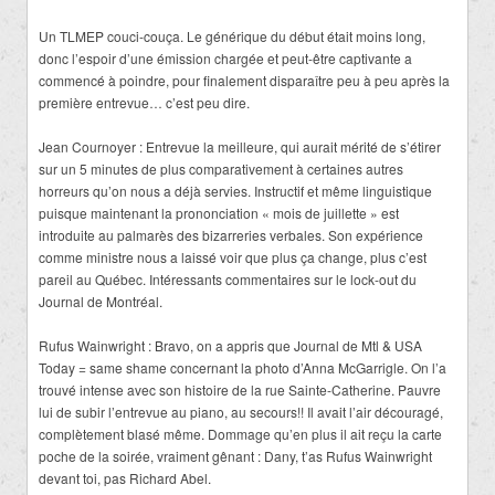
Un TLMEP couci-couça. Le générique du début était moins long,
donc l’espoir d’une émission chargée et peut-être captivante a
commencé à poindre, pour finalement disparaître peu à peu après la
première entrevue… c’est peu dire.
Jean Cournoyer : Entrevue la meilleure, qui aurait mérité de s’étirer
sur un 5 minutes de plus comparativement à certaines autres
horreurs qu’on nous a déjà servies. Instructif et même linguistique
puisque maintenant la prononciation « mois de juillette » est
introduite au palmarès des bizarreries verbales. Son expérience
comme ministre nous a laissé voir que plus ça change, plus c’est
pareil au Québec. Intéressants commentaires sur le lock-out du
Journal de Montréal.
Rufus Wainwright : Bravo, on a appris que Journal de Mtl & USA
Today = same shame concernant la photo d’Anna McGarrigle. On l’a
trouvé intense avec son histoire de la rue Sainte-Catherine. Pauvre
lui de subir l’entrevue au piano, au secours!! Il avait l’air découragé,
complètement blasé même. Dommage qu’en plus il ait reçu la carte
poche de la soirée, vraiment gênant : Dany, t’as Rufus Wainwright
devant toi, pas Richard Abel.