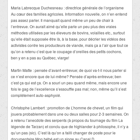
Maria Labrecque Duchesneau : directrice générale de l’organisme
Au cœur des familles agricoles. Information nouvelle, on n’en entend
pas assez parler. Il manquait quand même un peu de chair à
l’entrevue. On aurait aimé qu’elle parle un peu plus des vraies
méthodes utilisées par les éleveurs de bovins, volailles etc., surtout
qu’elle était supposée être là, à la base, pour décrier les vidéos des
activistes contre les producteurs de viande, mais ça a l’air que tout ce
qu’on a retenu c’est que le coupage d’oreilles des petits cochons,
ben y en a pas au Québec, viarge!
Martin Matte : pensée d’avant-entrevue; de quoi va-t-il nous parler si
ce n’est encore que de lui-même? Pensée d’après-entrevue; ben
c’est ça qui est ça. On a souri un peu quand même, mais encore une
fois le gag de l’excellence s’essouffle pas mal; non, même qu’il s’est
complètement auto-asphyxié.
Christophe Lambert : promotion de L’homme de chevet, un film qui
jouera probablement dans une ou deux salles pour 2-3 semaines. On
a retenu l’anecdote des serpents (à propos du tournage du film La
légende de Tarzan) et conclu que de highlander à philosophe, il n’y a
qu’un pas (sic). C’est là qu’on a failli changer de poste pour le
documentaire Mon bébé est un singe au Canal D.