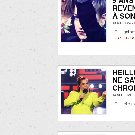
9 ANS
REVEN
À SON
13 MAI 2024 -
LOL… get over
LIRE LA SUI
HEILL
NE SA
CHRON
14 SEPTEMBRE
LOL… elles co