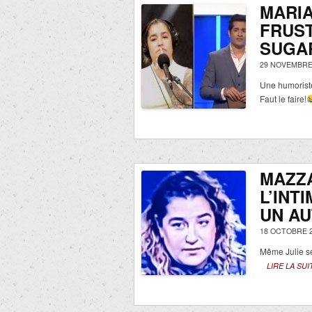
MARI
FRUST
SUGAR
29 NOVEMBRE
Une humoriste
Faut le faire!
MAZZ
L’INT
UN AU
18 OCTOBRE 2
Même Julie se
LIRE LA SUI