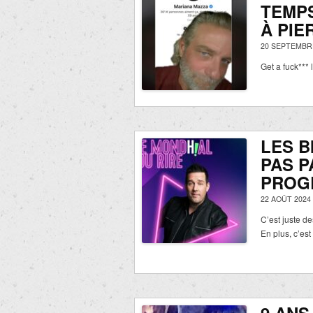
TEMP
À PIE
20 SEPTEMBRE
Get a fuck*** l
LES B
PAS P
PROG
22 AOÛT 2024
C’est juste 
En plus, c’est