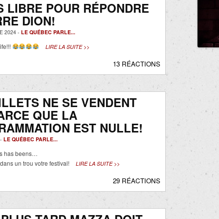
S LIBRE POUR RÉPONDRE
RRE DION!
 2024 -
LE QUÉBEC PARLE...
ife!!!
LIRE LA SUITE >>
13 RÉACTIONS
ILLETS NE SE VENDENT
ARCE QUE LA
RAMMATION EST NULLE!
 -
LE QUÉBEC PARLE...
des has beens…
 dans un trou votre festival!
LIRE LA SUITE >>
29 RÉACTIONS