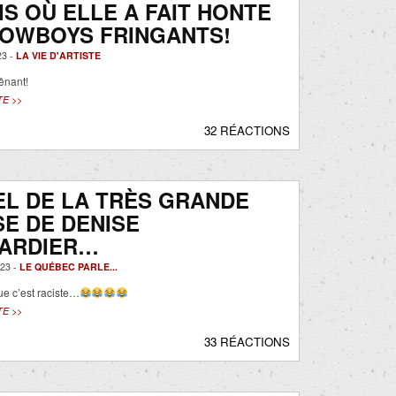
IS OÙ ELLE A FAIT HONTE
COWBOYS FRINGANTS!
23 -
LA VIE D'ARTISTE
ênant!
TE >>
32 RÉACTIONS
L DE LA TRÈS GRANDE
E DE DENISE
ARDIER…
23 -
LE QUÉBEC PARLE...
ue c’est raciste…
TE >>
33 RÉACTIONS