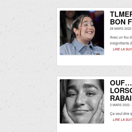
TLMEP
BON F
28 MARS 2022
Avec un fou d
insignifiants 
LIRE LA SUI
OUF… 
LORSQ
RABAI
3 MARS 2022 
Ça veut dire q
LIRE LA SUI