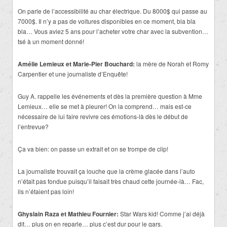
On parle de l’accessibilité au char électrique. Du 8000$ qui passe au
7000$. Il n’y a pas de voitures disponibles en ce moment, bla bla
bla… Vous aviez 5 ans pour l’acheter votre char avec la subvention…
tsé à un moment donné!
Amélie Lemieux et
Marie-Pier Bouchard:
la mère de Norah et Romy
Carpentier et une journaliste d’Enquête!
Guy A. rappelle les événements et dès la première question à Mme
Lemieux… elle se met à pleurer! On la comprend… mais est-ce
nécessaire de lui faire revivre ces émotions-là dès le début de
l’entrevue?
Ça va bien: on passe un extrait et on se trompe de clip!
La journaliste trouvait ça louche que la crème glacée dans l’auto
n’était pas fondue puisqu’il faisait très chaud cette journée-là… Fac,
ils n’étaient pas loin!
Ghyslain Raza et Mathieu Fournier:
Star Wars kid! Comme j’ai déjà
dit… plus on en reparle… plus c’est dur pour le gars.