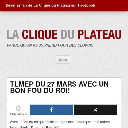
Devenez fan de La Clique du Plateau sur Facebook
PARCE QU'ON NOUS PREND POUR DES CLOWNS
Aller
Menu
au
contenu
TLMEP DU 27 MARS AVEC UN
BON FOU DU ROI!
0
PARTAGES
Avec un fou du roi qui est de loin pas mal mieux que les 2 autres
insignifiants (Favron et Barette)!