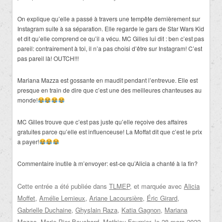
On explique qu’elle a passé à travers une tempête dernièrement sur
Instagram suite à sa séparation. Elle regarde le gars de Star Wars Kid
et dit qu’elle comprend ce qu’il a vécu. MC Gilles lui dit : ben c’est pas
pareil: contrairement à toi, il n’a pas choisi d’être sur Instagram! C’est
pas pareil là! OUTCH!!!
Mariana Mazza est gossante en maudit pendant l’entrevue. Elle est
presque en train de dire que c’est une des meilleures chanteuses au
monde!
MC Gilles trouve que c’est pas juste qu’elle reçoive des affaires
gratuites parce qu’elle est influenceuse! La Moffat dit que c’est le prix
a payer!
Commentaire inutile à m’envoyer: est-ce qu’Alicia a chanté à la fin?
Cette entrée a été publiée dans
TLMEP
, et marquée avec
Alicia
Moffet
,
Amélie Lemieux
,
Ariane Lacoursière
,
Éric Girard
,
Gabrielle Duchaine
,
Ghyslain Raza
,
Katia Gagnon
,
Mariana
Mazza
,
Marie-Pier Bouchard
,
Mathieu Fournier
, le
28 mars 2022