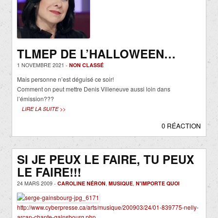
TLMEP DE L’HALLOWEEN…
1 NOVEMBRE 2021 -
NON CLASSÉ
Mais personne n’est déguisé ce soir!
Comment on peut mettre Denis Villeneuve aussi loin dans
l’émission???
LIRE LA SUITE >>
0 RÉACTION
SI JE PEUX LE FAIRE, TU PEUX
LE FAIRE!!!
24 MARS 2009 -
CAROLINE NÉRON
,
MUSIQUE
,
N'IMPORTE QUOI
http://www.cyberpresse.ca/arts/musique/200903/24/01-839775-nelly-
arcan-chante-gainsbourg.php