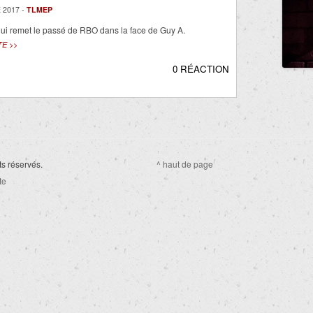
 2017 -
TLMEP
ui remet le passé de RBO dans la face de Guy A.
TE >>
0 RÉACTION
ts réservés.
^ haut de page
te