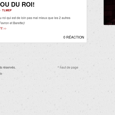
OU DU ROI!
 -
TLMEP
u roi qui est de loin pas mal mieux que les 2 autres
(Favron et Barette)!
TE >>
0 RÉACTION
ts réservés.
^ haut de page
te