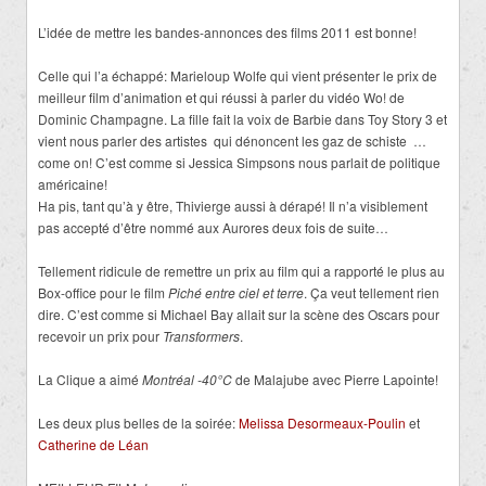
L’idée de mettre les bandes-annonces des films 2011 est bonne!
Celle qui l’a échappé: Marieloup Wolfe qui vient présenter le prix de
meilleur film d’animation et qui réussi à parler du vidéo Wo! de
Dominic Champagne. La fille fait la voix de Barbie dans Toy Story 3 et
vient nous parler des artistes qui dénoncent les gaz de schiste …
come on! C’est comme si Jessica Simpsons nous parlait de politique
américaine!
Ha pis, tant qu’à y être, Thivierge aussi à dérapé! Il n’a visiblement
pas accepté d’être nommé aux Aurores deux fois de suite…
Tellement ridicule de remettre un prix au film qui a rapporté le plus au
Box-office pour le film
Piché entre ciel et terre
. Ça veut tellement rien
dire. C’est comme si Michael Bay allait sur la scène des Oscars pour
recevoir un prix pour
Transformers
.
La Clique a aimé
Montréal -40°C
de Malajube avec Pierre Lapointe!
Les deux plus belles de la soirée:
Melissa Desormeaux-Poulin
et
Catherine de Léan