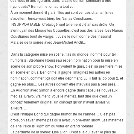
des vues et des figurants dans la salle qui font semblant d’être
hypnotisés? Ben crime, on aura tout vu!
À un moment donné, il y a 3 filles qui sont venues chanter. Elles
s’apellent, tenez-vous bien: les Nanas Coustiques.
INSUPPORTABLE! C’était gênant tellement c’était pas drôle. On
s’ennuyait des Moquettes Coquettes, c’est pas des farces! Les Nanas
Coustiques bout de viarge… Juste le nom donne des frissons!
Malaise de la soirée avec Jean-Michel Anctil…
Dans la catégorie mise en scène, t’as du monde nommé pour tel
humoriste. Stéphane Rousseau est en nomination pour la mise en
scène de son propre show. Polyvalent le gars, c’est sa première mise
en scène en plus. Ben crime, il gagne. Imaginez les autres en
nomination, comment ça doit être déprimant. Lui il fait la job pour 2, et
gagne en plus… Les autres doivent être mauvais pas à peu près…
En Audition avec Simon a encore gagné dans capsules nouveaux
médias. Bravo, vraiment! Vous le méritez, faut dire que c’est un
concept tellement original, un concept qu’on n’avait jamais vu
ailleurs…
C’est Philippe Bond qui gagne humoriste de l’année… C’est pas
drôle, on savait même pas qu’il avait un one-man show. Les matantes
de The Price is Right ont dû voter en grand nombre.
La perdante de la soirée: Lise Dion. C’est elle qui avait le plus de