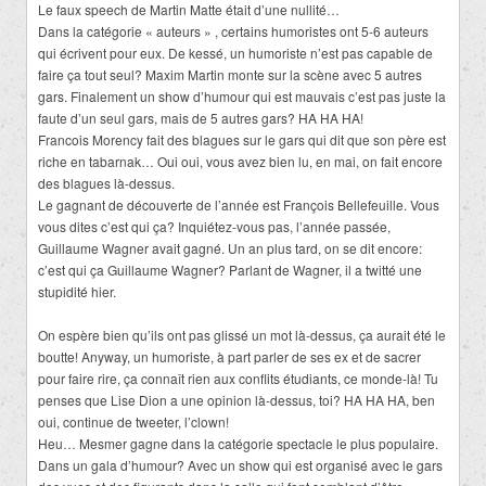
Le faux speech de Martin Matte était d’une nullité…
Dans la catégorie « auteurs » , certains humoristes ont 5-6 auteurs
qui écrivent pour eux. De kessé, un humoriste n’est pas capable de
faire ça tout seul? Maxim Martin monte sur la scène avec 5 autres
gars. Finalement un show d’humour qui est mauvais c’est pas juste la
faute d’un seul gars, mais de 5 autres gars? HA HA HA!
Francois Morency fait des blagues sur le gars qui dit que son père est
riche en tabarnak… Oui oui, vous avez bien lu, en mai, on fait encore
des blagues là-dessus.
Le gagnant de découverte de l’année est François Bellefeuille. Vous
vous dites c’est qui ça? Inquiétez-vous pas, l’année passée,
Guillaume Wagner avait gagné. Un an plus tard, on se dit encore:
c’est qui ça Guillaume Wagner? Parlant de Wagner, il a twitté une
stupidité hier.
On espère bien qu’ils ont pas glissé un mot là-dessus, ça aurait été le
boutte! Anyway, un humoriste, à part parler de ses ex et de sacrer
pour faire rire, ça connaît rien aux conflits étudiants, ce monde-là! Tu
penses que Lise Dion a une opinion là-dessus, toi? HA HA HA, ben
oui, continue de tweeter, l’clown!
Heu… Mesmer gagne dans la catégorie spectacle le plus populaire.
Dans un gala d’humour? Avec un show qui est organisé avec le gars