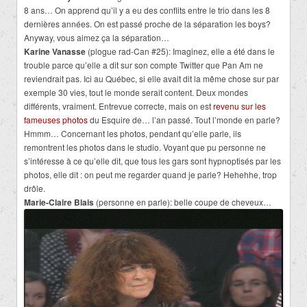
8 ans… On apprend qu’il y a eu des conflits entre le trio dans les 8
dernières années. On est passé proche de la séparation les boys?
Anyway, vous aimez ça la séparation…
Karine Vanasse
(plogue rad-Can #25): Imaginez, elle a été dans le
trouble parce qu’elle a dit sur son compte Twitter que Pan Am ne
reviendrait pas. Ici au Québec, si elle avait dit la même chose sur par
exemple 30 vies, tout le monde serait content. Deux mondes
différents, vraiment. Entrevue correcte, mais on est
revenu sur les
fameuses photos
du Esquire de… l’an passé. Tout l’monde en parle?
Hmmm… Concernant les photos, pendant qu’elle parle, ils
remontrent les photos dans le studio. Voyant que pu personne ne
s’intéresse à ce qu’elle dit, que tous les gars sont hypnoptisés par les
photos, elle dit : on peut me regarder quand je parle? Hehehhe, trop
drôle.
Marie-Claire Blais
(personne en parle): belle coupe de cheveux…