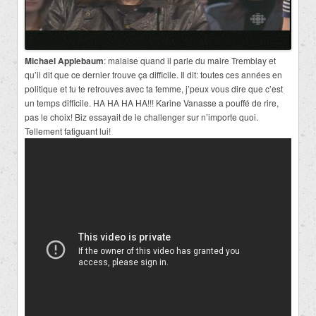
Michael Applebaum
: malaise quand il parle du maire Tremblay et
qu’il dit que ce dernier trouve ça difficile. Il dit: toutes ces années en
politique et tu te retrouves avec ta femme, j’peux vous dire que c’est
un temps difficile. HA HA HA HA!!! Karine Vanasse a pouffé de rire,
pas le choix! Biz essayait de le challenger sur n’importe quoi.
Tellement fatiguant lui!