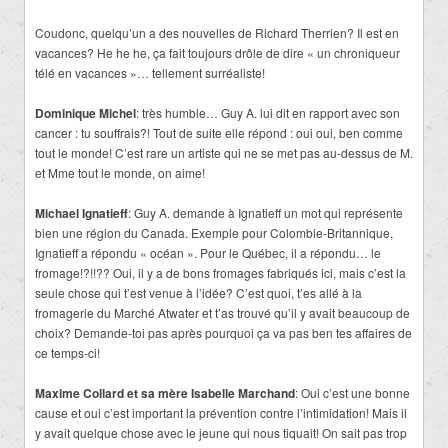
Coudonc, quelqu’un a des nouvelles de Richard Therrien? Il est en
vacances? He he he, ça fait toujours drôle de dire « un chroniqueur
télé en vacances »… tellement surréaliste!
Dominique Michel
: très humble… Guy A. lui dit en rapport avec son
cancer : tu souffrais?! Tout de suite elle répond : oui oui, ben comme
tout le monde! C’est rare un artiste qui ne se met pas au-dessus de M.
et Mme tout le monde, on aime!
Michael Ignatieff
: Guy A. demande à Ignatieff un mot qui représente
bien une région du Canada. Exemple pour Colombie-Britannique,
Ignatieff a répondu « océan ». Pour le Québec, il a répondu… le
fromage!?!!?? Oui, il y a de bons fromages fabriqués ici, mais c’est la
seule chose qui t’est venue à l’idée? C’est quoi, t’es allé à la
fromagerie du Marché Atwater et t’as trouvé qu’il y avait beaucoup de
choix? Demande-toi pas après pourquoi ça va pas ben tes affaires de
ce temps-ci!
Maxime Collard et sa mère Isabelle Marchand
: Oui c’est une bonne
cause et oui c’est important la prévention contre l’intimidation! Mais il
y avait quelque chose avec le jeune qui nous tiquait! On sait pas trop