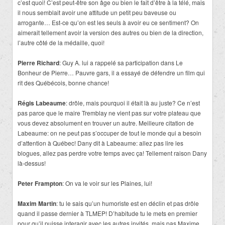
c’est quoi! C’est peut-être son âge ou bien le fait d’être à la télé, mais
il nous semblait avoir une attitude un petit peu baveuse ou
arrogante… Est-ce qu’on est les seuls à avoir eu ce sentiment? On
aimerait tellement avoir la version des autres ou bien de la direction,
l’autre côté de la médaille, quoi!
Pierre Richard
: Guy A. lui a rappelé sa participation dans Le
Bonheur de Pierre… Pauvre gars, il a essayé de défendre un film qui
rit des Québécois, bonne chance!
Régis Labeaume
: drôle, mais pourquoi il était là au juste? Ce n’est
pas parce que le maire Tremblay ne vient pas sur votre plateau que
vous devez absolument en trouver un autre. Meilleure citation de
Labeaume: on ne peut pas s’occuper de tout le monde qui a besoin
d’attention à Québec! Dany dit à Labeaume: allez pas lire les
blogues, allez pas perdre votre temps avec ça! Tellement raison Dany
là-dessus!
Peter Frampton
: On va le voir sur les Plaines, lui!
Maxim Martin
: tu le sais qu’un humoriste est en déclin et pas drôle
quand il passe dernier à TLMEP! D’habitude tu le mets en premier
pour qu’il puisse interagir avec les autres invités, mais pas Maxime