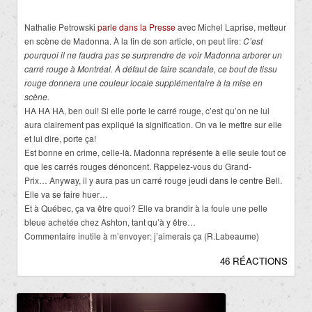
Nathalie Petrowski
parle dans la Presse
avec Michel Laprise, metteur
en scène de Madonna. À la fin de son article, on peut lire:
C’est
pourquoi il ne faudra pas se surprendre de voir Madonna arborer un
carré rouge à Montréal. À défaut de faire scandale, ce bout de tissu
rouge donnera une couleur locale supplémentaire à la mise en
scène.
HA HA HA, ben oui! Si elle porte le carré rouge, c’est qu’on ne lui
aura clairement pas expliqué la signification. On va le mettre sur elle
et lui dire, porte ça!
Est bonne en crime, celle-là. Madonna représente à elle seule tout ce
que les carrés rouges dénoncent. Rappelez-vous du Grand-
Prix… Anyway, il y aura pas un carré rouge jeudi dans le centre Bell.
Elle va se faire huer…
Et à Québec, ça va être quoi? Elle va brandir à la foule une pelle
bleue achetée chez Ashton, tant qu’à y être…
Commentaire inutile à m’envoyer: j’aimerais ça (R.Labeaume)
46 RÉACTIONS