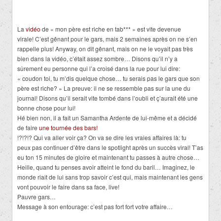
La
vidéo
de « mon père est riche en tab*** » est vite devenue
virale! C’est gênant pour le gars, mais 2 semaines après on ne s’en
rappelle plus! Anyway, on dit gênant, mais on ne le voyait pas très
bien dans la vidéo, c’était assez sombre… Disons qu’il n’y a
sûrement eu personne qui l’a croisé dans la rue pour lui dire:
« coudon toi, tu m’dis quelque chose… tu serais pas le gars que son
père est riche? » La preuve: il ne se ressemble pas sur la une du
journal! Disons qu’il serait vite tombé dans l’oubli et ç’aurait été une
bonne chose pour lui!
Hé bien non, il a fait un Samantha Ardente de lui-même et a décidé
de faire
une tournée des bars!
!?!?!? Qui va aller voir ça? On va se dire les vraies affaires là: tu
peux pas continuer d’être dans le spotlight après un succès viral! T’as
eu ton 15 minutes de gloire et maintenant tu passes à autre chose…
Heille, quand tu penses avoir atteint le fond du baril… Imaginez, le
monde riait de lui sans trop savoir c’est qui, mais maintenant les gens
vont pouvoir le faire dans sa face, live!
Pauvre gars…
Message à son entourage: c’est pas fort fort votre affaire…