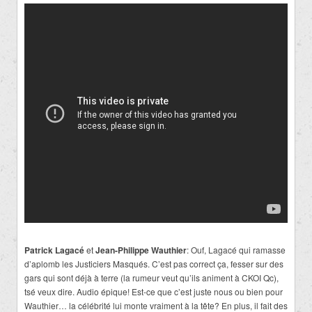
Patrick Lagacé
et
Jean-Philippe Wauthier
: Ouf, Lagacé qui ramasse
d’aplomb les Justiciers Masqués. C’est pas correct ça, fesser sur des
gars qui sont déjà à terre (la rumeur veut qu’ils animent à CKOI Qc),
tsé veux dire. Audio épique! Est-ce que c’est juste nous ou bien pour
Wauthier… la célébrité lui monte vraiment à la tête? En plus, il fait des