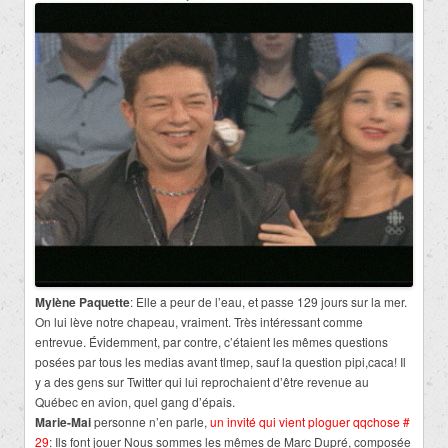
Mylène Paquette
: Elle a peur de l’eau, et passe 129 jours sur la mer.
On lui lève notre chapeau, vraiment. Très intéressant comme
entrevue. Évidemment, par contre, c’étaient les mêmes questions
posées par tous les medias avant tlmep, sauf la question pipi,caca! Il
y a des gens sur Twitter qui lui reprochaient d’être revenue au
Québec en avion, quel gang d’épais.
Marie-Mai
personne n’en parle,
un invité qui vient ploguer qqchose #
29
: Ils font jouer Nous sommes les mêmes de Marc Dupré, composée