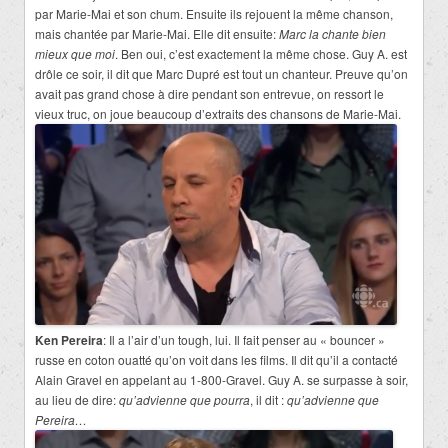
par Marie-Mai et son chum. Ensuite ils rejouent la même chanson,
mais chantée par Marie-Mai. Elle dit ensuite:
Marc la chante bien
mieux que moi
. Ben oui, c’est exactement la même chose. Guy A. est
drôle ce soir, il dit que Marc Dupré est tout un chanteur. Preuve qu’on
avait pas grand chose à dire pendant son entrevue, on ressort le
vieux truc, on joue beaucoup d’extraits des chansons de Marie-Mai.
Ken Pereira
: Il a l’air d’un tough, lui. Il fait penser au « bouncer »
russe en coton ouatté qu’on voit dans les films. Il dit qu’il a contacté
Alain Gravel en appelant au 1-800-Gravel. Guy A. se surpasse à soir,
au lieu de dire:
qu’advienne que pourra
, il dit :
qu’advienne que
Pereira…