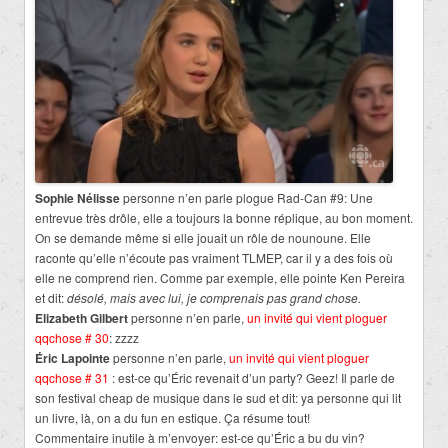
Sophie Nélisse
personne n’en parle plogue Rad-Can #9: Une
entrevue très drôle, elle a toujours la bonne réplique, au bon moment.
On se demande même si elle jouait un rôle de nounoune. Elle
raconte qu’elle n’écoute pas vraiment TLMEP, car il y a des fois où
elle ne comprend rien. Comme par exemple, elle pointe Ken Pereira
et dit:
désolé, mais avec lui, je comprenais pas grand chose.
Elizabeth Gilbert
personne n’en parle,
un invité qui vient ploguer
qqchose # 30
: zzzz
Éric Lapointe
personne n’en parle,
un invité qui vient ploguer
qqchose # 31
: est-ce qu’Éric revenait d’un party? Geez! Il parle de
son festival cheap de musique dans le sud et dit: ya personne qui lit
un livre, là, on a du fun en estique. Ça résume tout!
Commentaire inutile à m’envoyer: est-ce qu’Éric a bu du vin?